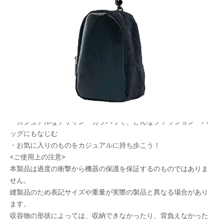
ぬいぐるみや小物を収納できるリュック型ポー
チ。ポーチ同士の連結が可能！
メーカー希望小売価格：
¥2,150
+ 税
・ぬいぐるみや人形に“背負わせて飾れる”リュック型仕様
・ぬいぐるみや小物を持ち歩ける、ポーチ同士の連結が可能で、
グッズ量や用途に応じてカスタマイズできる
・バッグに取り付けられるストラップ付き
・透明な窓付きで、ポーチの中身が見えるデザイン
・カジュアルなデザイン・カラバリで、どんなファッション・バ
ッグにもなじむ
・お気に入りのものをカジュアルに持ち歩こう！
<ご使用上の注意>
本製品は過度の衝撃から機器の保護を保証するのものではありま
せん。
縫製品のため表記サイズや重量が実際の製品と異なる場合があり
ます。
収容物の形状によっては、収納できなかったり、背負えなかった