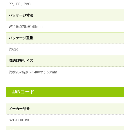
PP、PE、PVC
パッケージ寸法
W110×D75×H165mm
パッケージ重量
約62g
収納目安サイズ
約横95×高さ〜140×マチ60mm
JANコード
メーカー品番
SZC-PO01BK