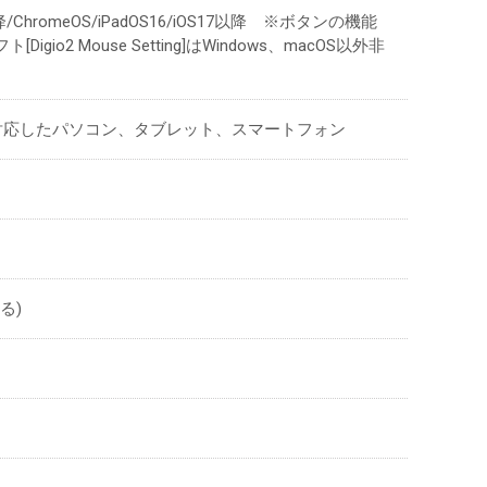
5以降/ChromeOS/iPadOS16/iOS17以降 ※ボタンの機能
io2 Mouse Setting]はWindows、macOS以外非
rofile)に対応したパソコン、タブレット、スマートフォン
る)