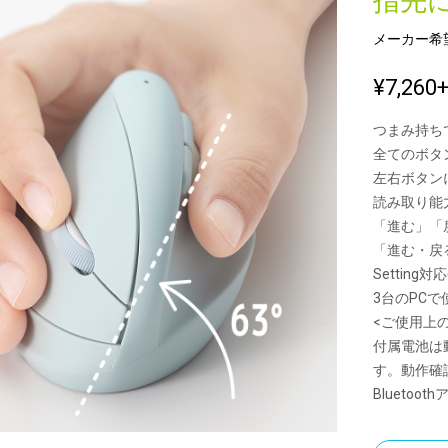
指先
メーカー希
新製品一覧
¥7,260
つまみ持ち
全てのボタ
左右ボタン
読み取り能力
「進む」「
「進む・戻る
Setting対
3台のPC
<ご使用上
付属電池は
す。動作確
Blueto