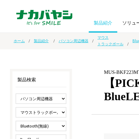
製品紹介
ソリュ
マウス
ホーム
製品紹介
パソコン周辺機器
Blu
トラックボール
フォトフ
BPO
トップメッセージ
（ビジネス・プロセス・アウトソーシング）
アルバム
額縁
MUS-BKF223M
オーダー手帳・ノベルティ制作
IR情報
プリンタ用紙
ノート・
【PIC
製品検索
Blu
スマートフォン・
ドキュメントスキャニングサービス
サステナビリティ
ゲーム関
タブレット関連
導入事例
防災・
シルバー
セキュリティ用品