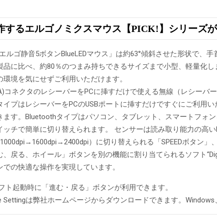
作するエルゴノミクスマウス【PICK!】シリーズ
ミニエルゴ静音5ボタンBlueLEDマウス」は約63°傾斜させた形状
製品に比べ、約80％のつまみ持ちできるサイズまで小型、軽量化
の環境を気にせずご利用いただけます。
(A)コネクタのレシーバーをPCに挿すだけで使える無線（レシーバー受
タイプはレシーバーをPCのUSBポートに挿すだけですぐにご利用
ます。Bluetoothタイプはパソコン、タブレット、スマートフ
ッチで簡単に切り替えられます。 センサーは読み取り能力の高いB
000dpi→1600dpi→2400dpi）に切り替えられる「SPEED
戻る、ホイール」ボタンを別の機能に割り当てられるソフト“Digio2 M
ンでの快適な操作を実現しています。
Sはソフト起動時に「進む・戻る」ボタンが利用できます。
Mouse Settingは弊社ホームページからダウンロードできます。Windo