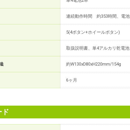
単4電池2本
連続動作時間 約353時間、電池
5(4ボタン+ホイールボタン)
取扱説明書、単4アルカリ乾電池
法
約W130xD80xH220mm/154g
6ヶ月
ード