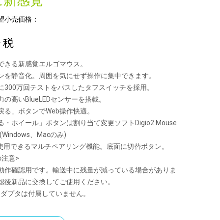
に新感覚
望小売価格：
+ 税
できる新感覚エルゴマウス。
ンを静音化。周囲を気にせず操作に集中できます。
に300万回テストをパスしたタフスイッチを採用。
の高いBlueLEDセンサーを搭載。
戻る」ボタンでWeb操作快適。
・ホイール」ボタンは割り当て変更ソフトDigio2 Mouse
応(Windows、Macのみ)
で使用できるマルチペアリング機能。底面に切替ボタン。
の注意>
動作確認用です。輸送中に残量が減っている場合がありま
認後新品に交換してご使用ください。
othアダプタは付属していません。