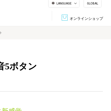
LANGUAGE
GLOBAL
English
繁體中文
简体中文
한국어
日本語
オンラインショップ
ント
文書管理・機密抹消
会社概要
収納・整理用品
ファニチャー
DPS（データ・プリント・サービス）
認証一覧
筆記具
パソコン周辺機器
静音5ボタン
サステナブルな紙器製品「asue（あすえ）」
ボード用品
事務用品
キャラクター・
学童用品
シリーズ商品