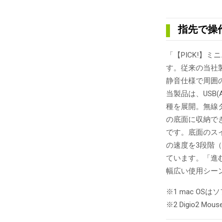
指先で操
「【PICK!】
す。従来の当社
静音仕様で周囲
当製品は、USB
種を展開。無線
の底面に収納でき
です。底面のスイ
の速度を3段階（1
ています。「進む、
幅広い使用シー
※1 mac O
※2 Digio2 