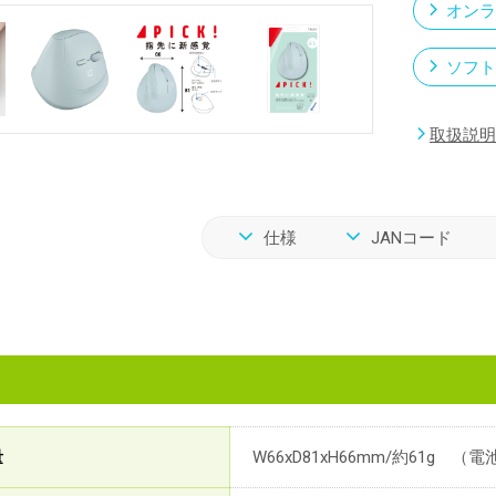
オンラ
ソフト
取扱説明
仕様
JANコード
量
W66xD81xH66mm/約61g （