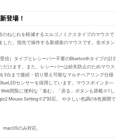
が新登場！
で、手首のねじれを軽減するエルゴノミクスタイプのマウスで
しました。指先で操作する新感覚のマウスです。全ボタン
信）タイプとレシーバー不要のBluetoothタイプの計2
いただけます。また、レシーバーは紛失防止のためマウス
ォンを3台まで接続・切り替え可能なマルチペアリング仕様
lueLEDセンサーを採用しています。マウスポインタ―
ボタン」、Web閲覧に便利な「進む」「戻る」ボタンも搭載※1し
ouse Setting※2”対応。 やさしい色調の6色展開で
ws、macOSのみ対応。