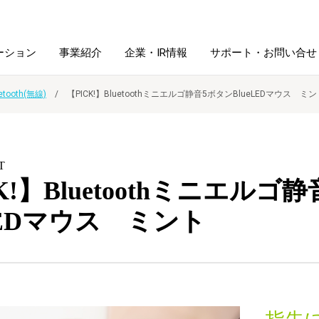
ーション
事業紹介
企業・IR情報
サポート・お問い合せ
etooth(無線)
【PICK!】Bluetoothミニエルゴ静音5ボタンBlueLEDマウス ミ
レーム・
シュレッダ・
図書館ソリューション
経営方針
ラミネータ
T
ファイル・
学校ソリューション
沿革
紙製品
K!】Bluetoothミニエルゴ
ホルダー用品
eLEDマウス ミント
総務＋クリエイティブ
採用情報
連
デジタルカメラ関連
デジタル文具