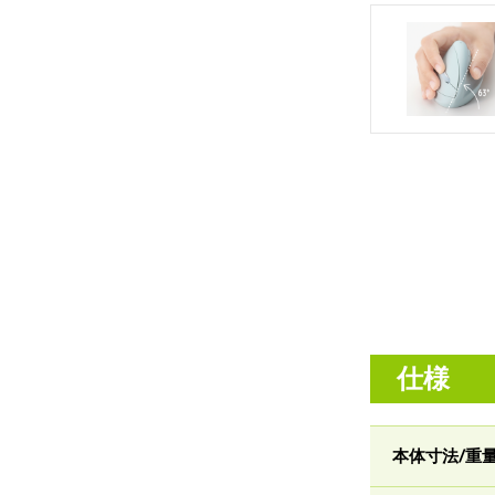
仕様
本体寸法/重