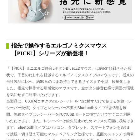
指先で操作するエルゴノミクスマウス
【PICK!】シリーズが新登場！
「【PICK!】ミニエルゴ静音5ボタンBlueLEDマウス」は約63°傾斜させた形
状で、手首のねじれを軽減するエルゴノミクスタイプのマウスです。従来の
当社製品に比べ、約80％のつまみ持ちできるサイズまで小型、軽量化しま
した。指先で操作する新感覚のマウスです。全ボタン静音仕様で周囲の環境
を気にせずご利用いただけます。
当製品は、USB(A)コネクタのレシーバーをPCに挿すだけで使える無線（レ
シーバー受信）タイプとレシーバー不要のBluetoothタイプの計2種を展
開。無線タイプはレシーバーをPCのUSBポートに挿すだけですぐにご利用
いただけます。また、レシーバーは紛失防止のためマウスの底面に収納でき
ます。Bluetoothタイプはパソコン、タブレット、スマートフォンを3台ま
で接続・切り替え可能なマルチペアリング仕様です。底面のスイッチで簡単