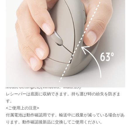
指先に新感覚
メーカー希望小売価格：
¥6,550
+ 税
つまみ持ちできる新感覚エルゴマウス。
全てのボタンを静音化。周囲を気にせず操作に集中できます。
左右ボタンに300万回テストをパスしたタフスイッチを採用。
読み取り能力の高いBlueLEDセンサーを搭載。
「進む」「戻る」ボタンでWeb操作快適。
「進む・戻る・ホイール」ボタンは割り当て変更ソフトDigio2
Mouse Setting対応(Windows、Macのみ)
レシーバーは底面に収納できます。持ち運び時の紛失を防ぎま
す。
<ご使用上の注意>
付属電池は動作確認用です。輸送中に残量が減っている場合があ
ります。動作確認後新品に交換してご使用ください。