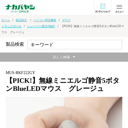
オンラインショ
ホーム
製品紹介
パソコン周辺機器
マウス
トラックボール
レシーバー通信(無線)
【PICK!】無線ミニエルゴ静音5ボタンBlueLEDマ
ウス グレージュ
製品検索
詳しく検索
MUS-RKF222GY
【PICK!】無線ミニエルゴ静音5ボタ
ンBlueLEDマウス グレージュ