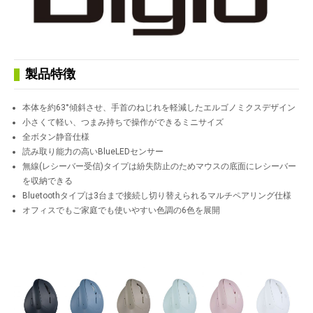
製品特徴
本体を約63°傾斜させ、手首のねじれを軽減したエルゴノミクスデザイン
小さくて軽い、つまみ持ちで操作ができるミニサイズ
全ボタン静音仕様
読み取り能力の高いBlueLEDセンサー
無線(レシーバー受信)タイプは紛失防止のためマウスの底面にレシーバー
を収納できる
Bluetoothタイプは3台まで接続し切り替えられるマルチペアリング仕様
オフィスでもご家庭でも使いやすい色調の6色を展開