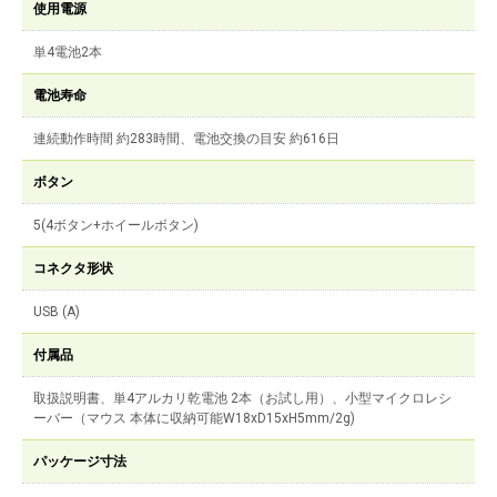
使用電源
単4電池2本
電池寿命
連続動作時間 約283時間、電池交換の目安 約616日
ボタン
5(4ボタン+ホイールボタン)
コネクタ形状
USB (A)
付属品
取扱説明書、単4アルカリ乾電池 2本（お試し用）、小型マイクロレシ
ーバー（マウス 本体に収納可能W18xD15xH5mm/2g)
パッケージ寸法