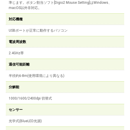
準じます。ボタン割当ソフト[Digio2 Mouse Setting]はWindows、
macOS以外非対応。
対応機種
USBポートが正常に動作するパソコン
電波周波数
2.4GHz帯
通信可能距離
半径約6-8m(使用環境により異なる)
分解能
1000/1600/2400dpi 切替式
センサー
光学式(BlueLED光源)