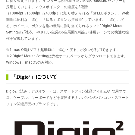
に切り替えられます。 センサーは読み取り能力の高いBlueLEDセンサーを
採用しています。マウスポインタ―の速度を3段階
（1000dpi→1600dpi→2400dpi）に切り替えられる「SPEEDボタン」、Web
閲覧に便利な「進む」「戻る」ボタンも搭載※1しています。「進む、戻
る、ホイール」ボタンを別の機能に割り当てられるソフト“Digio2 Mouse
Setting※2”対応。 やさしい色調の6色展開で幅広い使用シーンでの快適な操
作を実現しています。
※1 mac OSはソフト起動時に「進む・戻る」ボタンが利用できます。
※2 Digio2 Mouse Settingは弊社ホームページからダウンロードできます。
Windows、macOSのみ対応。
「Digio²」について
Digio2（読み：デジオツー）は、スマートフォン液晶フィルムやPC用マウ
ス、ケーブル、キーボードなどを展開するナカバヤシのパソコン・スマート
フォン関連用品のブランドです。