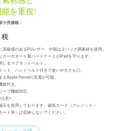
な素材感と
能を重視!
望小売価格：
+ 税
に高級感のあるPUレザー、中面はヌバック調素材を使用。
リカーボネート製ハードケースがiPadを守ります。
閉じるマグネットベルト。
ケット、ハンドベルト付きで使いやすさも◎。
Apple Pencilの充電が可能。
機能付き。
リープ機能対応。
の注意>
磁石を使用しております。磁気カード（クレジット・
カード等）は収納しないでください。