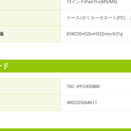
13インチiPad Pro(M5/M4)
ケース/ポリカーボネート(PC)、
法
約W230×D26×H322mm/631g
ード
TBC-IPP24308BK
4902205268611