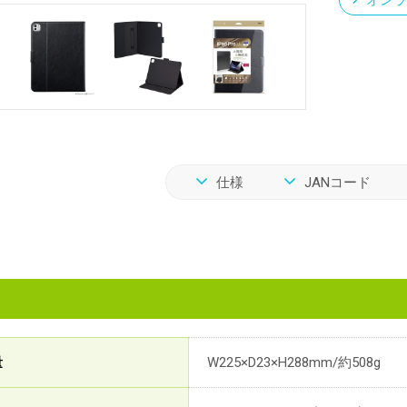
オンラ
仕様
JANコード
量
W225×D23×H288mm/約508g