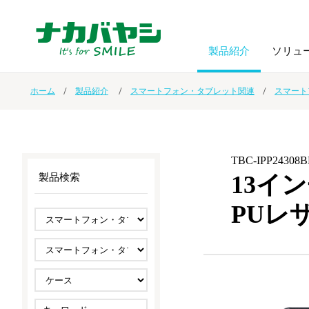
製品紹介
ソリュ
ホーム
製品紹介
スマートフォン・タブレット関連
スマート
フォトフ
BPO
トップメッセージ
（ビジネス・プロセス・アウトソーシング）
アルバム
額縁
TBC-IPP24308
オーダー手帳・ノベルティ制作
IR情報
プリンタ用紙
ノート・
13インチ
製品検索
PUレ
スマートフォン・
ドキュメントスキャニングサービス
サステナビリティ
ゲーム関
タブレット関連
導入事例
防災・
シルバー
セキュリティ用品