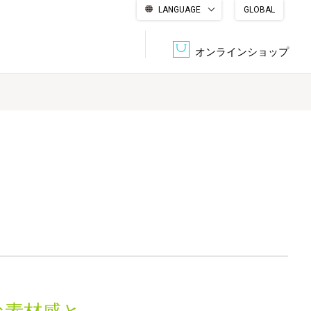
LANGUAGE
GLOBAL
English
繁體中文
简体中文
한국어
日本語
オンラインショップ
文書管理・機密抹消
会社概要
収納・整理用品
ファニチャー
DPS（データ・プリント・サービス）
認証一覧
筆記具
パソコン周辺機器
サステナブルな紙器製品「asue（あすえ）」
ボード用品
事務用品
キャラクター・
学童用品
シリーズ商品