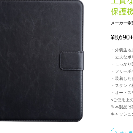
上質
保護機
メーカー希
新製品一覧
¥8,690
・外装生地
・丈夫なポ
・しっかり
・フリーポ
・装着したまま
・スタンド
・オートス
<ご使用上
※本製品は
キャッシュ