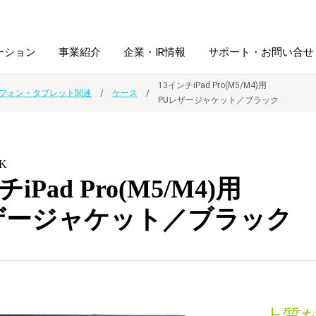
ーション
事業紹介
企業・IR情報
サポート・お問い合せ
13インチiPad Pro(M5/M4)用
フォン・タブレット関連
ケース
PUレザージャケット／ブラック
レーム・
シュレッダ・
図書館ソリューション
経営方針
ラミネータ
BK
ファイル・
学校ソリューション
沿革
紙製品
iPad Pro(M5/M4)用
ホルダー用品
ザージャケット／ブラック
総務＋クリエイティブ
採用情報
連
デジタルカメラ関連
デジタル文具