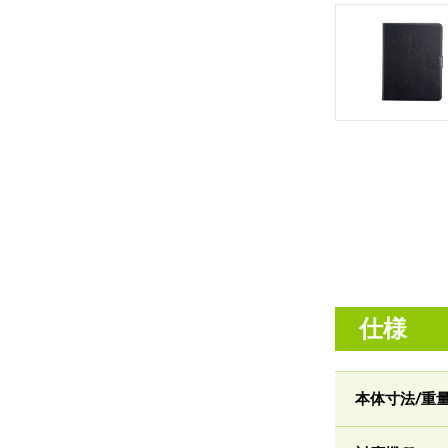
仕様
本体寸法/重