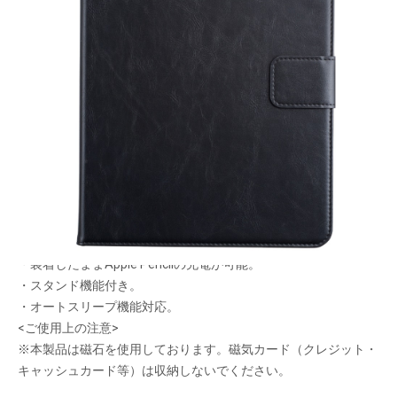
上質な素材感と
保護機能を重視!
メーカー希望小売価格：
¥8,690
+ 税
・外装生地に高級感のあるPUレザー、中面はヌバック調素材を
使用。
・丈夫なポリカーボネート製ハードケースがiPadを守ります。
・しっかり閉じるマグネットベルト。
・フリーポケット、ハンドベルト付きで使いやすさも◎。
・装着したままApple Pencilの充電が可能。
・スタンド機能付き。
・オートスリープ機能対応。
<ご使用上の注意>
※本製品は磁石を使用しております。磁気カード（クレジット・
キャッシュカード等）は収納しないでください。