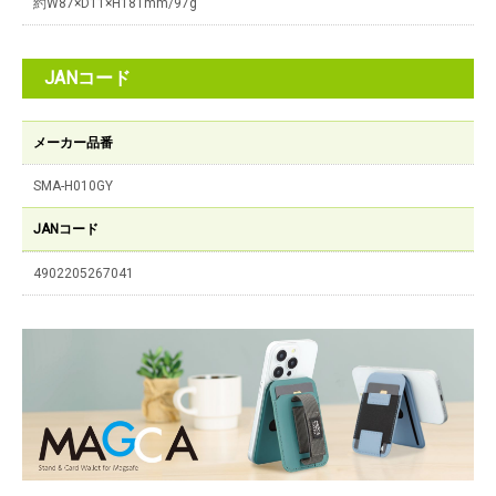
約W87×D11×H181mm/97g
JANコード
メーカー品番
SMA-H010GY
JANコード
4902205267041