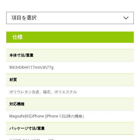
仕様
本体寸法/重量
W63×D8×H117mm/約77g
材質
ポリウレタン合皮、磁石、ポリエステル
対応機種
Magsafe対応iPhone (iPhone 12以降の機種）
パッケージ寸法/重量