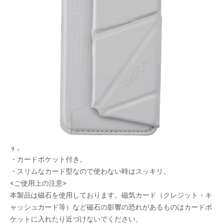
iPhoneをコントローラーのように
握れる！
メーカー希望小売価格：
¥5,690
+ 税
生産終了品
・Magsafe対応iPhoneに簡単着脱できます。
・折畳式のハンドルでiPhoneをコントローラーのように握れま
す。
・カードポケット付き。
・スリムなカード型なので使わない時はスッキリ。
<ご使用上の注意>
本製品は磁石を使用しております。磁気カード（クレジット・キ
ャッシュカード等）など磁石の影響の恐れがあるものはカードポ
ケットに入れたり近づけないでください。