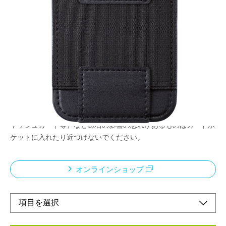
取り出しやすい3つのカードポケット
メーカー希望小売価格：
¥5,550
+ 税
マグネット式カード型iPhoneスタンド〈MAGCA〉
・Magsafe対応iPhoneに簡単着脱できます。
・無段階調節できる縦・横スタンド。
・3つのカードポケット付き。
<ご使用上の注意>
本製品は磁石を使用しております。磁気カード（クレジット・キ
ャッシュカード等）など磁石の影響の恐れがあるものはカードポ
ケットに入れたり近づけないでください。
オンラインショップ