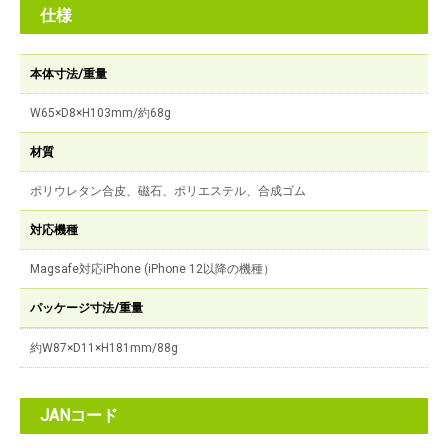
仕様
本体寸法/重量
W65×D8×H103mm/約68g
材質
ポリウレタン合皮、磁石、ポリエステル、合成ゴム
対応機種
Magsafe対応iPhone (iPhone 12以降の機種）
パッケージ寸法/重量
約W87×D11×H181mm/88g
JANコード