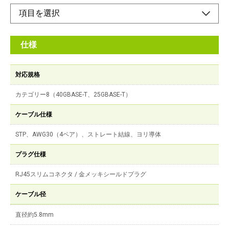
仕様
対応規格
カテゴリー8（40GBASE-T、25GBASE-T）
ケーブル仕様
STP、AWG30（4ペア）、ストレート結線、ヨリ導体
プラグ仕様
RJ45スリムコネクタ / 金メッキシールドプラグ
ケーブル径
直径約5.8mm