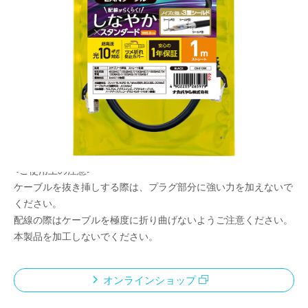
次世代の40GBASE-T対応
メーカー希望小売価格：
¥2,550
+ 税
40Gbps（40GBASE-T)対応
高いノイズ耐性を実現する三重シールドケーブル採用
カテゴリー６の8倍である2000MHｚの伝送帯域に対応
柔らかく絡みづらい「しなやかケーブル」採用
RoHS指令対応（10物質）
安心の１年保証
<ご使用上の注意>
ケーブルを抜き挿しする際は、プラグ部分に強い力を加えないで
ください。
配線の際はケーブルを極度に折り曲げないようご注意ください。
本製品を加工しないでください。
オンラインショップ