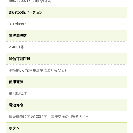
800/1200/1600dpi 切替式
Bluetoothバージョン
3.0 class2
電波周波数
2.4GHz帯
通信可能距離
半径約6-8m(使用環境により異なる)
使用電源
単4電池2本
電池寿命
連続動作時間約138時間、電池交換の目安約256日
ボタン