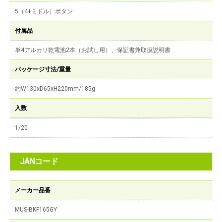
5（4+ミドル）ボタン
付属品
単4アルカリ乾電池2本（お試し用）、保証書兼取扱説明書
パッケージ寸法/重量
約W130xD65xH220mm/185g
入数
1/20
JANコード
メーカー品番
MUS-BKF165GY