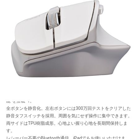
新しい操作感、異次元の回転スピード
メーカー希望小売価格：
¥9,980
+ 税
長大なexcel/pdfファイルの閲覧を快適にする高速スクロールホ
イール搭載。高速スクロール←→通常スクロールはホイールを押
すだけで切り替わります。
手首のねじれを軽減するためマウス全体を14度傾斜させたエルゴ
ノミクスデザイン。
Excel使用時、ホイールを倒せば横にスクロールする”チルト機
能”を搭載*1。
全ボタンを静音化。左右ボタンには300万回テストをクリアした
静音タフスイッチを採用。周囲を気にせず操作に集中できます。
両サイドはTPU樹脂成形。心地よい握り心地を長期間保持しま
す。
レシーバー不要のBluetooth通信。iPadでもお使いいただけま