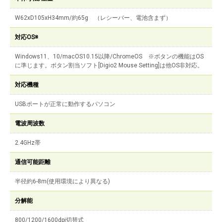
W62xD105xH34mm/約65g （レシーバー、電池含まず）
対応OS※
Windows11、10/macOS10.15以降/ChromeOS ※ボタンの機能はOS
に準じます。ボタン割当ソフト[Digio2 Mouse Setting]は他OS非対応。
対応機種
USBポートが正常に動作するパソコン
電波周波数
2.4GHz帯
通信可能距離
半径約6-8m(使用環境により異なる)
分解能
800/1200/1600dpi切替式