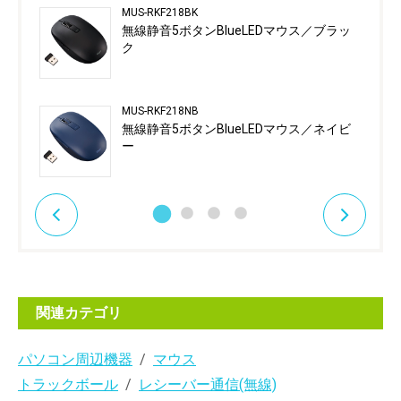
MUS-RKF218BK
無線静音5ボタンBlueLEDマウス／ブラッ
ク
MUS-RKF218NB
無線静音5ボタンBlueLEDマウス／ネイビ
ー
関連カテゴリ
パソコン周辺機器
マウス
トラックボール
レシーバー通信(無線)