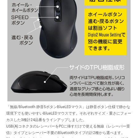
「無線/Bluetooth 静音5ボタンBlueLEDマウス」は静音ボタン仕様で静かな
環境下でも使いやすいBlueLEDマウスです。それぞれサイズ・重さにフォー
カスした3種計24品番をラインアップしました。
USB(A)コネクタのレシーバーをPCに挿すだけで使える無線（レシーバー受
信）タイプとレシーバー不要のBluetoothタイプの計2種から選べます。