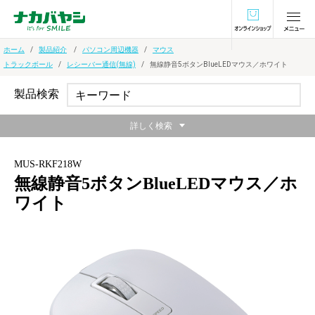
オンラインショ
ホーム
製品紹介
パソコン周辺機器
マウス
トラックボール
レシーバー通信(無線)
無線静音5ボタンBlueLEDマウス／ホワイト
製品検索
詳しく検索
MUS-RKF218W
無線静音5ボタンBlueLEDマウス／ホ
ワイト