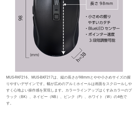
MUS-RKF216、MUS-BKF217は、縦の長さが98mmとやや小さめサイズの握
りやすいデザインです。幅が広めのアルミホイールは画面をスクロールしや
すく心地よい操作感を実現します。カラーラインアップはくすみカラーのブ
ラック（BK）、ネイビー（NB）、ピンク（P）、ホワイト（W）の4色で
す。