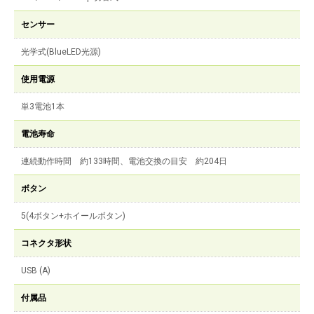
センサー
光学式(BlueLED光源)
使用電源
単3電池1本
電池寿命
連続動作時間 約133時間、電池交換の目安 約204日
ボタン
5(4ボタン+ホイールボタン)
コネクタ形状
USB (A)
付属品