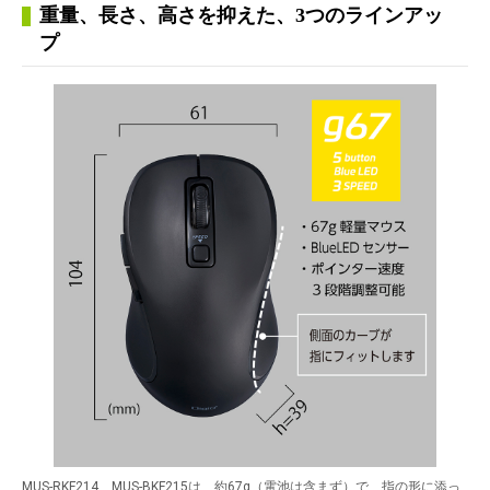
重量、長さ、高さを抑えた、3つのラインアッ
プ
MUS-RKF214、MUS-BKF215は、約67g（電池は含まず）で、指の形に添っ