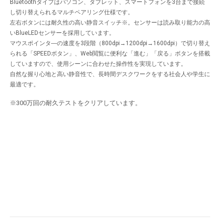
Bluetoothタイプはパソコン、タブレット、スマートフォンを3台まで接続
し切り替えられるマルチペアリング仕様です。
左右ボタンには耐久性の高い静音スイッチ
※
。センサーは読み取り能力の高
いBlueLEDセンサーを採用しています。
マウスポインタ―の速度を3段階（800dpi→1200dpi→1600dpi）で切り替え
られる「SPEEDボタン」、Web閲覧に便利な「進む」「戻る」ボタンを搭載
していますので、使用シーンに合わせた操作性を実現しています。
自然な握り心地と高い静音性で、長時間デスクワークをする社会人や学生に
最適です。
※300万回の耐久テストをクリアしています。