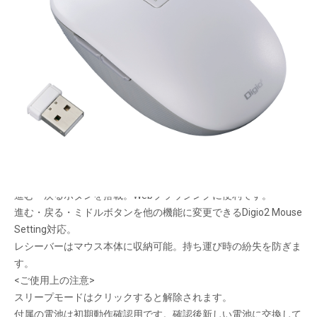
全高34mm、高さを抑えた静音マウス。
メーカー希望小売価格：
¥4,550
+ 税
手のひらを自然にのせられるシンプルなデザイン。
左右ボタンには300万回テストをクリアした静音タフスイッチを
採用。周囲を気にせず操作に集中できます。
側面にはしっとりとした質感のTPUラバー。長時間使用してもベ
タつきません。
ポインタースピードは３段階で切替えられます。
進む・戻るボタンを搭載。Webブラウジングに便利です。
進む・戻る・ミドルボタンを他の機能に変更できるDigio2 Mouse
Setting対応。
レシーバーはマウス本体に収納可能。持ち運び時の紛失を防ぎま
す。
<ご使用上の注意>
スリープモードはクリックすると解除されます。
付属の電池は初期動作確認用です。確認後新しい電池に交換して