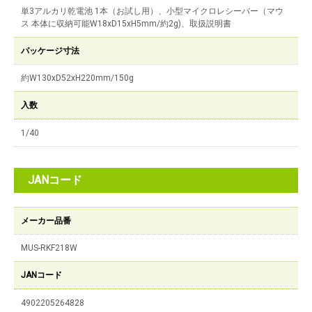
単3アルカリ乾電池 1本（お試し用）、小型マイクロレシーバー（マウ
ス 本体に収納可能W18xD15xH5mm/約2g)、取扱説明書
パッケージ寸法
約W130xD52xH220mm/150g
入数
1/40
JANコード
メーカー品番
MUS-RKF218W
JANコード
4902205264828