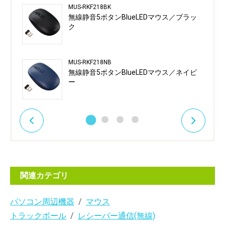
MUS-RKF218BK
無線静音5ボタンBlueLEDマウス／ブラッ
ク
MUS-RKF218NB
無線静音5ボタンBlueLEDマウス／ネイビ
ー
関連カテゴリ
パソコン周辺機器
マウス
トラックボール
レシーバー通信(無線)