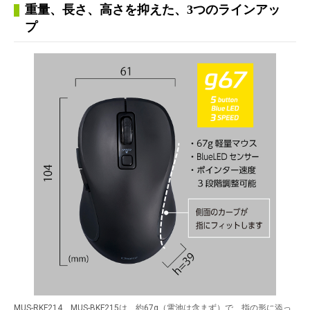
重量、長さ、高さを抑えた、3つのラインアッ
プ
MUS-RKF214、MUS-BKF215は、約67g（電池は含まず）で、指の形に添っ