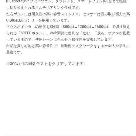
Bluetoothタイプはパソコン、タブレット、スマートフォンを3台まで接続
し切り替えられるマルチペアリング仕様です。
左右ボタンには耐久性の高い静音スイッチ
※
。センサーは読み取り能力の高
いBlueLEDセンサーを採用しています。
マウスポインタ―の速度を3段階（800dpi→1200dpi→1600dpi）で切り替え
られる「SPEEDボタン」、Web閲覧に便利な「進む」「戻る」ボタンを搭載
していますので、使用シーンに合わせた操作性を実現しています。
自然な握り心地と高い静音性で、長時間デスクワークをする社会人や学生に
最適です。
※300万回の耐久テストをクリアしています。