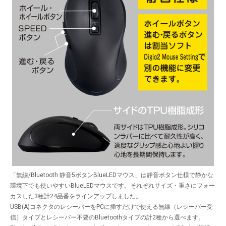
「無線/Bluetooth 静音5ボタンBlueLEDマウス」は静音ボタン仕様で静かな
環境下でも使いやすいBlueLEDマウスです。それぞれサイズ・重さにフォー
カスした3種計24品番をラインアップしました。
USB(A)コネクタのレシーバーをPCに挿すだけで使える無線（レシーバー受
信）タイプとレシーバー不要のBluetoothタイプの計2種から選べます。