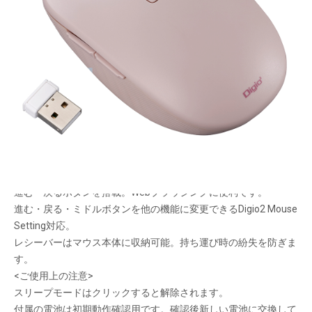
全高34mm、高さを抑えた静音マウス。
メーカー希望小売価格：
¥4,550
+ 税
手のひらを自然にのせられるシンプルなデザイン。
左右ボタンには300万回テストをクリアした静音タフスイッチを
採用。周囲を気にせず操作に集中できます。
側面にはしっとりとした質感のTPUラバー。長時間使用してもベ
タつきません。
ポインタースピードは３段階で切替えられます。
進む・戻るボタンを搭載。Webブラウジングに便利です。
進む・戻る・ミドルボタンを他の機能に変更できるDigio2 Mouse
Setting対応。
レシーバーはマウス本体に収納可能。持ち運び時の紛失を防ぎま
す。
<ご使用上の注意>
スリープモードはクリックすると解除されます。
付属の電池は初期動作確認用です。確認後新しい電池に交換して