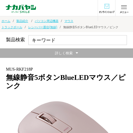
オンラインショ
ホーム
製品紹介
パソコン周辺機器
マウス
トラックボール
レシーバー通信(無線)
無線静音5ボタンBlueLEDマウス／ピンク
製品検索
詳しく検索
MUS-RKF218P
無線静音5ボタンBlueLEDマウス／ピ
ンク