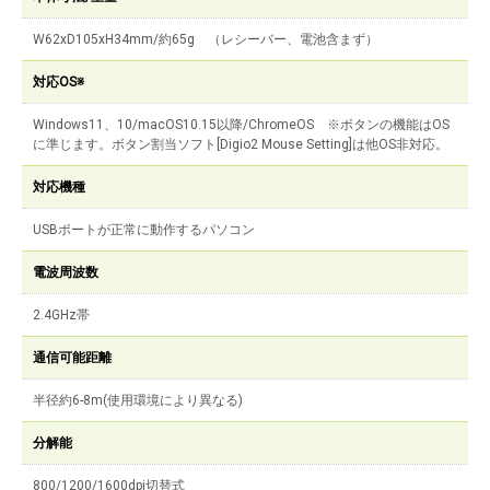
W62xD105xH34mm/約65g （レシーバー、電池含まず）
対応OS※
Windows11、10/macOS10.15以降/ChromeOS ※ボタンの機能はOS
に準じます。ボタン割当ソフト[Digio2 Mouse Setting]は他OS非対応。
対応機種
USBポートが正常に動作するパソコン
電波周波数
2.4GHz帯
通信可能距離
半径約6-8m(使用環境により異なる)
分解能
800/1200/1600dpi切替式