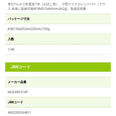
単3アルカリ乾電池 1本（お試し用）、小型マイクロレシーバー（マウ
ス 本体に収納可能W18xD15xH5mm/約2g)、取扱説明書
パッケージ寸法
約W130xD52xH220mm/150g
入数
1/40
JANコード
メーカー品番
MUS-RKF218P
JANコード
4902205264811