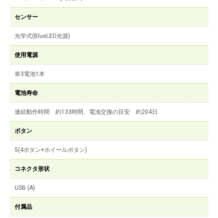
センサー
光学式(BlueLED光源)
使用電源
単3電池1本
電池寿命
連続動作時間 約133時間、電池交換の目安 約204日
ボタン
5(4ボタン+ホイールボタン)
コネクタ形状
USB (A)
付属品