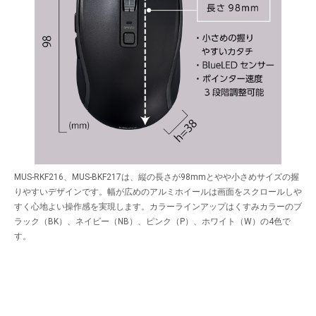
MUS-RKF216、MUS-BKF217は、縦の長さが98mmとやや小さめサイズの握
りやすいデザインです。幅が広めのアルミホイールは画面をスクロールしや
すく心地よい操作感を実現します。カラーラインアップはくすみカラーのブ
ラック（BK）、ネイビー（NB）、ピンク（P）、ホワイト（W）の4色で
す。