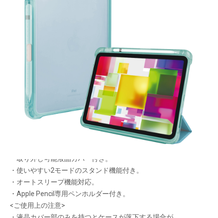
ハイブリッド構造ケースで
衝撃吸収!
メーカー希望小売価格：
¥6,400
+ 税
・丈夫なポリカーボネートとクッション性のあるTPUを
使ったハイブリッド構造の衝撃吸収ケース。
・ケースは色付きTPUフレームと、
艶消しクリア背面パネルの組み合わせ。
・内側に起毛素材を使った
取り外し可能液晶カバー付き。
・使いやすい2モードのスタンド機能付き。
・オートスリープ機能対応。
・Apple Pencil専用ペンホルダー付き。
<ご使用上の注意>
・液晶カバー部のみを持つとケースが落下する場合が