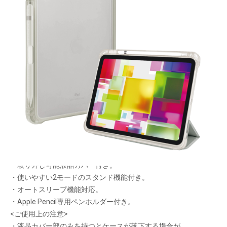
ハイブリッド構造ケースで
衝撃吸収!
メーカー希望小売価格：
¥6,400
+ 税
・丈夫なポリカーボネートとクッション性のあるTPUを
使ったハイブリッド構造の衝撃吸収ケース。
・ケースはクリア色のTPUフレームと、
艶消しクリア背面パネルの組み合わせ。
・内側に起毛素材を使った
取り外し可能液晶カバー付き。
・使いやすい2モードのスタンド機能付き。
・オートスリープ機能対応。
・Apple Pencil専用ペンホルダー付き。
<ご使用上の注意>
・液晶カバー部のみを持つとケースが落下する場合が