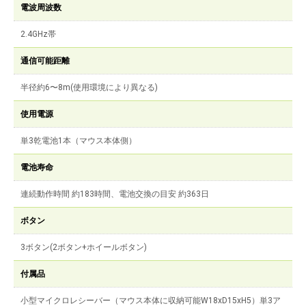
電波周波数
2.4GHz帯
通信可能距離
半径約6〜8m(使用環境により異なる)
使用電源
単3乾電池1本（マウス本体側）
電池寿命
連続動作時間 約183時間、電池交換の目安 約363日
ボタン
3ボタン(2ボタン+ホイールボタン)
付属品
小型マイクロレシーバー（マウス本体に収納可能W18xD15xH5）単3ア