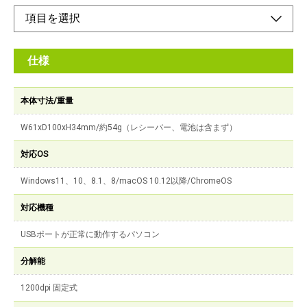
仕様
本体寸法/重量
W61xD100xH34mm/約54g（レシーバー、電池は含まず）
対応OS
Windows11、10、8.1、8/macOS 10.12以降/ChromeOS
対応機種
USBポートが正常に動作するパソコン
分解能
1200dpi 固定式