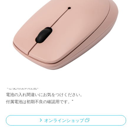
スタンダードモデルマウス
メーカー希望小売価格：
¥3,080
+ 税
利き手を選ばない左右対称形状
面倒な設定不要。レシーバーを PCに挿すだけでご使用いただけ
ます。
不使用時、レシーバーを本体に収納することができます。
読み取り能力の高いBlueLEDセンサー。
ポインター速度固定式1200dpi
<ご使用上の注意>
電池の入れ間違いにお気をつけください。
付属電池は初期不良の確認用です。"
オンラインショップ