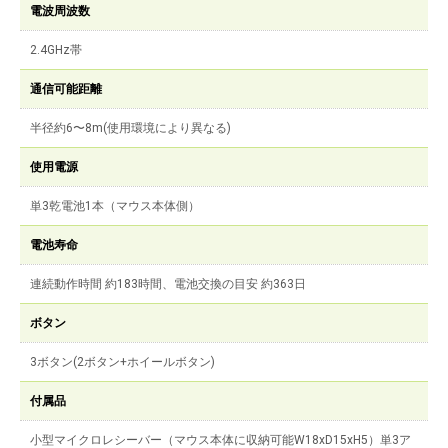
電波周波数
2.4GHz帯
通信可能距離
半径約6〜8m(使用環境により異なる)
使用電源
単3乾電池1本（マウス本体側）
電池寿命
連続動作時間 約183時間、電池交換の目安 約363日
ボタン
3ボタン(2ボタン+ホイールボタン)
付属品
小型マイクロレシーバー（マウス本体に収納可能W18xD15xH5）単3ア