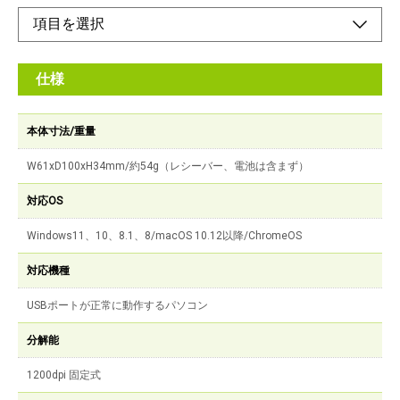
仕様
本体寸法/重量
W61xD100xH34mm/約54g（レシーバー、電池は含まず）
対応OS
Windows11、10、8.1、8/macOS 10.12以降/ChromeOS
対応機種
USBポートが正常に動作するパソコン
分解能
1200dpi 固定式