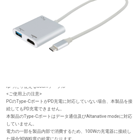
充電しながら映像出力
メーカー希望小売価格：
¥9,290
+ 税
PCのType-Cポートに周辺機器を一括接続できるUSB ドッキング
ステーション。
HDMIで外部モニターに接続できます。
USB3.2Gen1のAポートx1を増やすことができます。
Type-CポートはPD充電専用。本製品使用中にPCへ給電できま
す。
ゆったり使える30cmケーブル
<ご使用上の注意>
PCのType-CポートがPD充電に対応していない場合、本製品を接
続してもPD充電できません。
本製品のType-Cポートはデータ通信及びAltanative modeに対応
していません。
電力の一部を製品内部で消費するため、100Wの充電器に接続し
た場合90W程度の給電になります。