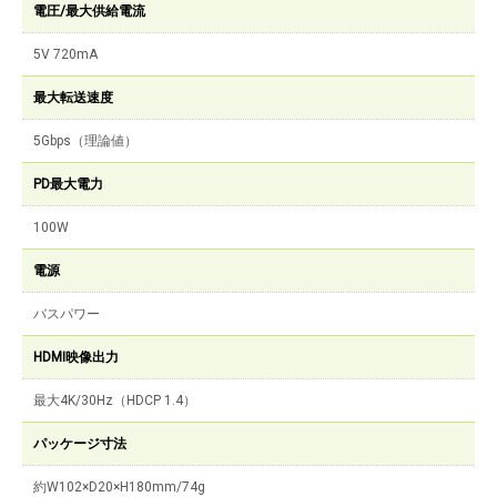
電圧/最大供給電流
5V 720mA
最大転送速度
5Gbps（理論値）
PD最大電力
100W
電源
バスパワー
HDMI映像出力
最大4K/30Hz（HDCP 1.4）
パッケージ寸法
約W102×D20×H180mm/74g