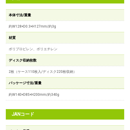
本体寸法/重量
約W128×D0.3×H127mm/約3g
材質
ポリプロピレン、ポリエチレン
ディスク収納枚数
2枚（ケース110枚入/ディスク220枚収納）
パッケージ寸法/重量
約W140×D85×H200mm/約340g
JANコード