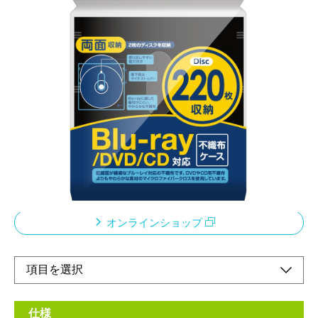
傷付きやすい記録面を
やさしくしっかり保護します
メーカー希望小売価格：
¥1,400
+ 税
・取り出しやすい窓穴付き。
・落下防止サイドストッパー付き。
・傷付けにくいマイクロファイバークロス使用。
・両面収納タイプ。
オンラインショップ
仕様