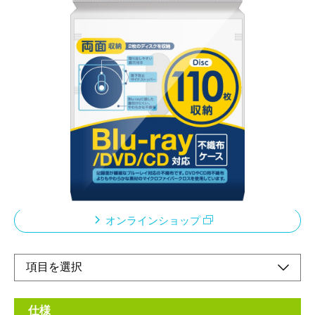
傷付きやすい記録面を
やさしくしっかり保護します
メーカー希望小売価格：
¥890
+ 税
・取り出しやすい窓穴付き。
・落下防止サイドストッパー付き。
・傷付けにくいマイクロファイバークロス使用。
・両面収納タイプ。
オンラインショップ
仕様