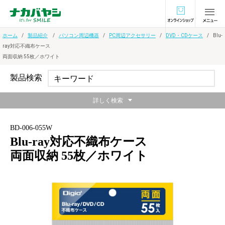
オンラインショ
ホーム
製品紹介
パソコン周辺機器
PC周辺アクセサリー
DVD・CDケース
Blu-
ray対応不織布ケース
両面収納 55枚／ホワイト
製品検索
詳しく検索
BD-006-055W
Blu-ray対応不織布ケース
両面収納 55枚／ホワイト