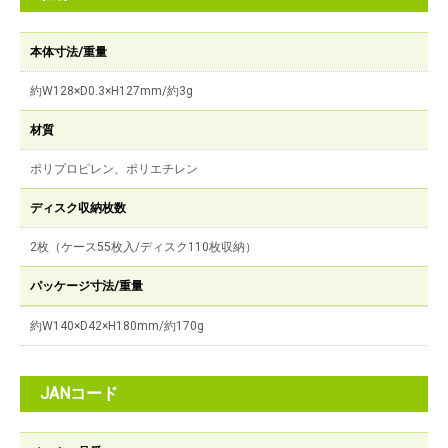
本体寸法/重量
約W128×D0.3×H127mm/約3g
材質
ポリプロピレン、ポリエチレン
ディスク収納枚数
2枚（ケース55枚入/ディスク110枚収納）
パッケージ寸法/重量
約W140×D42×H180mm/約170g
JANコード