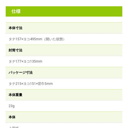
仕様
本体寸法
タテ157×ヨコ495mm（開いた状態）
封筒寸法
タテ177×ヨコ135mm
パッケージ寸法
タテ215×ヨコ151×背巾5mm
本体重量
23g
本体