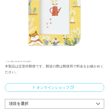
写真を贈って、そのまま飾れる！
メーカー希望小売価格：
¥430
+ 税
写真2枚で手軽に贈れる、オリジナルイラストのフォトカードで
す。
じゃばら形状で、カードがそのままフォトスタンドになります。
穴の空いた部分がそのままフォトフレームになります。
メッセージを書けるスペースつき。
郵送できる封筒付き。
<ご使用上の注意>
本製品は定形外郵便です。郵送の際は郵便局で料金をお確かめく
ださい。
オンラインショップ