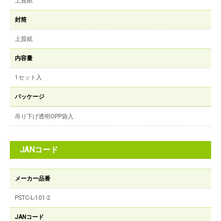
上質紙
封筒
上質紙
内容量
1セット入
パッケージ
吊り下げ透明OPP袋入
JANコード
メーカー品番
PSTC-L-101-2
JANコード