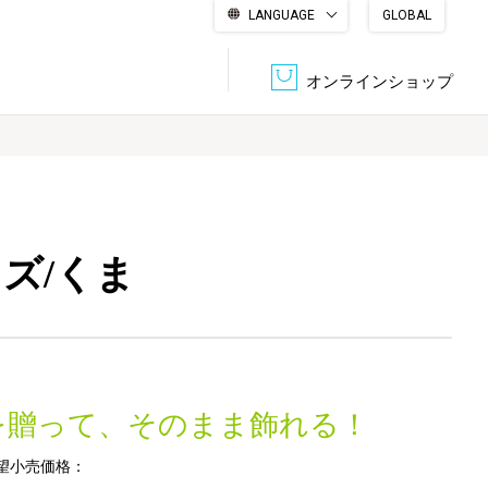
LANGUAGE
GLOBAL
English
繁體中文
简体中文
한국어
日本語
オンラインショップ
文書管理・機密抹消
会社概要
収納・整理用品
ファニチャー
ズ/くま
DPS（データ・プリント・サービス）
認証一覧
筆記具
パソコン周辺機器
サステナブルな紙器製品「asue（あすえ）」
ボード用品
事務用品
を贈って、そのまま飾れる！
キャラクター・
学童用品
シリーズ商品
望小売価格：