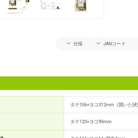
仕様
JANコード
タテ106×ヨコ312mm（開いた
タテ120×ヨコ90mm