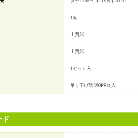
法
タテ115×ヨコ11×背巾5mm
10g
上質紙
上質紙
1セット入
吊り下げ透明OPP袋入
ード