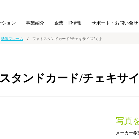
ーション
事業紹介
企業・IR情報
サポート・お問い合せ
紙製フレーム
フォトスタンドカード/チェキサイズ/くま
レーム・
シュレッダ・
図書館ソリューション
経営方針
ラミネータ
スタンドカード/チェキサイ
ファイル・
学校ソリューション
沿革
紙製品
ホルダー用品
総務＋クリエイティブ
採用情報
連
デジタルカメラ関連
写真
デジタル文具
メーカー希