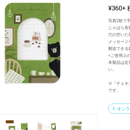
¥360
+ 
写真2枚で
新製品一覧
じゃばら形
穴の空いた
メッセージ
郵送できる
<ご使用上
本製品は定
い。
※『チェキ
です。
オンラ