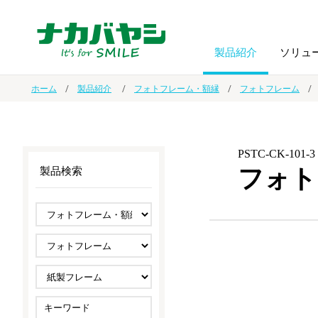
製品紹介
ソリュ
ホーム
製品紹介
フォトフレーム・額縁
フォトフレーム
フォトフ
BPO
トップメッセージ
（ビジネス・プロセス・アウトソーシング）
アルバム
額縁
PSTC-CK-101-3
フォト
製品検索
オーダー手帳・ノベルティ制作
IR情報
プリンタ用紙
ノート・
スマートフォン・
ドキュメントスキャニングサービス
サステナビリティ
ゲーム関
タブレット関連
導入事例
防災・
シルバー
セキュリティ用品