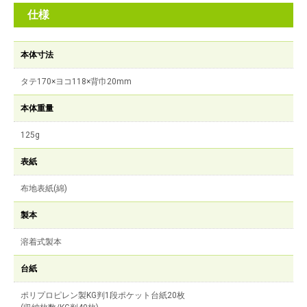
仕様
本体寸法
タテ170×ヨコ118×背巾20mm
本体重量
125g
表紙
布地表紙(綿)
製本
溶着式製本
台紙
ポリプロピレン製KG判1段ポケット台紙20枚