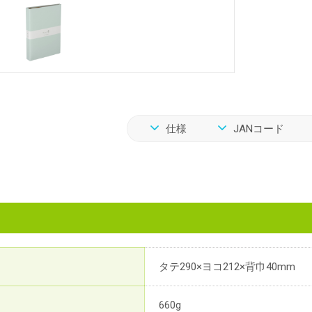
仕様
JANコード
タテ290×ヨコ212×背巾40mm
660g