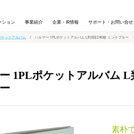
ーション
事業紹介
企業・IR情報
サポート・お問い合せ
ポケットアルバム
ハルマー 1PLポケットアルバム L判3段240枚 ミントブルー
レーム・
シュレッダ・
図書館ソリューション
経営方針
ラミネータ
ー 1PLポケットアルバム L判
ファイル・
学校ソリューション
沿革
紙製品
ホルダー用品
ー
総務＋クリエイティブ
採用情報
連
デジタルカメラ関連
デジタル文具
素朴