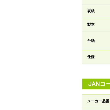
表紙
製本
台紙
仕様
JANコ
メーカー品番