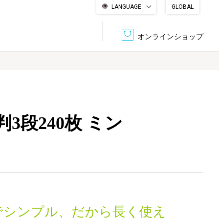
LANGUAGE
GLOBAL
English
繁體中文
简体中文
한국어
日本語
オンラインショップ
文書管理・機密抹消
会社概要
収納・整理用品
ファニチャー
3段240枚 ミン
DPS（データ・プリント・サービス）
認証一覧
筆記具
パソコン周辺機器
サステナブルな紙器製品「asue（あすえ）」
ボード用品
事務用品
キャラクター・
学童用品
シリーズ商品
でシンプル、だから長く使え