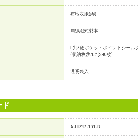
布地表紙(綿)
無線綴式製本
L判3段ポケットポイントシール
(収納枚数/L判240枚)
透明袋入
ード
A-HR3P-101-B