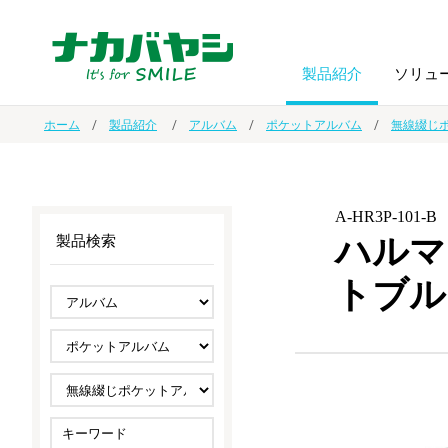
製品紹介
ソリュ
ホーム
製品紹介
アルバム
ポケットアルバム
無線綴じ
フォトフ
BPO
トップメッセージ
（ビジネス・プロセス・アウトソーシング）
アルバム
額縁
A-HR3P-101-B
ハルマ
製品検索
オーダー手帳・ノベルティ制作
IR情報
プリンタ用紙
ノート・
トブル
スマートフォン・
ドキュメントスキャニングサービス
サステナビリティ
ゲーム関
タブレット関連
導入事例
防災・
シルバー
セキュリティ用品