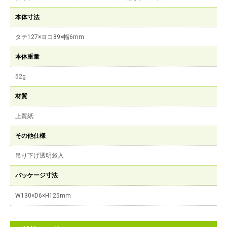
本体寸法
タテ127×ヨコ89×幅6mm
本体重量
52g
材質
上質紙
その他仕様
吊り下げ透明袋入
パッケージ寸法
W130×D6×H125mm