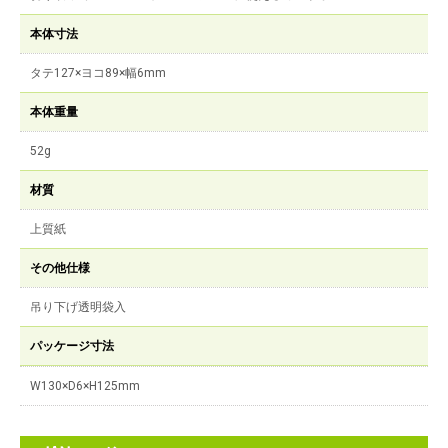
本体寸法
タテ127×ヨコ89×幅6mm
本体重量
52g
材質
上質紙
その他仕様
吊り下げ透明袋入
パッケージ寸法
W130×D6×H125mm