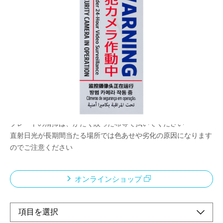
視覚を集めて防犯効果アップ
メーカー希望小売価格：
オープン
侵入者をためらわせる視覚的アピール
既存の防犯装置と併用で効果UP
玄関・窓・宅配BOX・駐車場など幅広く対応
屋内/屋外どちらでも使用可能
退色しにくい耐候性インク使用
本製品の取付け、取外しによる破損汚損にはご注意ください
プレートの清掃は、かたく絞った布等で拭いてください
直射日光が長期間当たる場所では色あせや劣化の原因になります
のでご注意ください
オンラインショップ