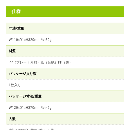
仕様
寸法/重量
W110×D1×H320mm/約30g
材質
PP（プレート素材）紙（台紙）PP（袋）
パッケージ入り数
1枚入り
パッケージ寸法/重量
W120×D1×H370mm/約46g
入数