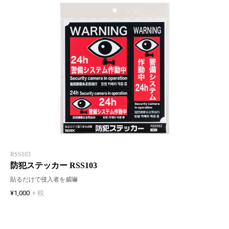
RSS103
防犯ステッカー RSS103
貼るだけで侵入者を威嚇
¥1,000
+ 税