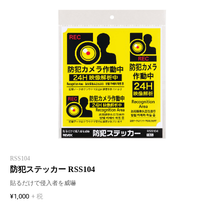
RSS104
防犯ステッカー RSS104
貼るだけで侵入者を威嚇
¥1,000
+ 税