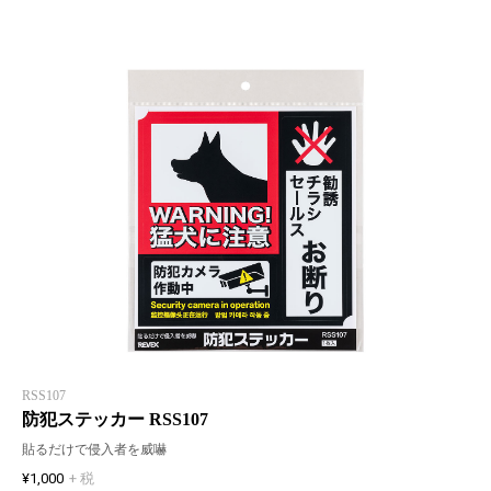
RSS107
防犯ステッカー RSS107
貼るだけで侵入者を威嚇
¥1,000
+ 税