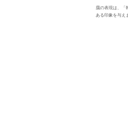
靄の表現は、「
ある印象を与え