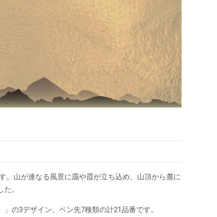
です。山が連なる風景に靄や霞が立ち込め、山頂から麓に
した。
」の3デザイン、ペン先7種類の計21品番です。