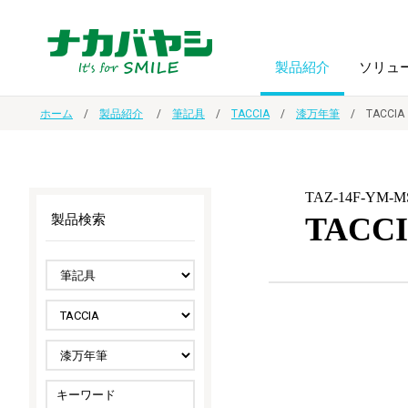
製品紹介
ソリュ
ホーム
製品紹介
筆記具
TACCIA
漆万年筆
TACC
フォトフ
BPO
トップメッセージ
（ビジネス・プロセス・アウトソーシング）
アルバム
額縁
TAZ-14F-YM-M
TAC
製品検索
オーダー手帳・ノベルティ制作
IR情報
プリンタ用紙
ノート・
スマートフォン・
ドキュメントスキャニングサービス
サステナビリティ
ゲーム関
タブレット関連
導入事例
防災・
シルバー
セキュリティ用品