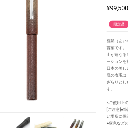
¥99,50
新製品一覧
限定品
靄然（あい
言葉です。
山が連なる
ーションを
日本の美し
靄の表現は
ざらりとし
す。
<ご使用上
[ご注意]
い場所に保
●窒息など