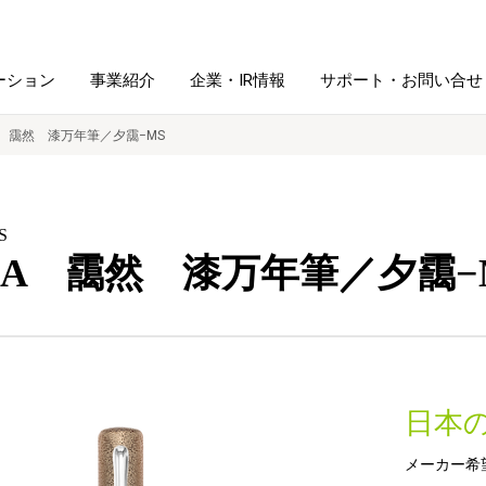
ーション
事業紹介
企業・IR情報
サポート・お問い合せ
IA 靄然 漆万年筆／夕靄−MS
レーム・
シュレッダ・
図書館ソリューション
経営方針
ラミネータ
S
CIA 靄然 漆万年筆／夕靄−
ファイル・
学校ソリューション
沿革
紙製品
ホルダー用品
総務＋クリエイティブ
採用情報
連
デジタルカメラ関連
日本
デジタル文具
メーカー希