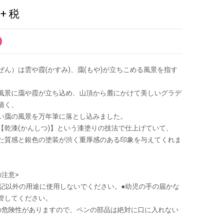
0
+ 税
ぜん）は雲や霞(かすみ)、靄(もや)が立ちこめる風景を指す
風景に靄や霞が立ち込め、山頂から麓にかけて美しいグラデ
描く、
い靄の風景を万年筆に落とし込みました。
【乾漆(かんしつ)】という漆塗りの技法で仕上げていて、
た質感と銀色の塗装が渋く重厚感のある印象を与えてくれま
の注意>
●筆記以外の用途に使用しないでください。●幼児の手の届かな
管してください。
の危険性がありますので、ペンの部品は絶対に口に入れない