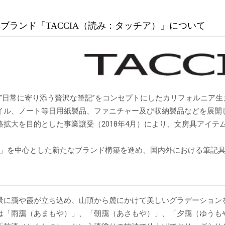
ブランド「TACCIA（読み：タッチア）」について
“日常に寄り添う贅沢な筆記”をコンセプトにしたカリフォルニア
イル、ノート等日用紙製品、ファニチャー及び収納製品などを展開
路拡大を目的とした事業譲受（2018年4月）により、文房具アイ
CIA」を中心とした新たなブランド構築を進め、国内外における筆記
景に靄や霞が立ち込め、山頂から麓にかけて美しいグラデーション
は「雨靄（あまもや）」、「朝靄（あさもや）」、「夕靄（ゆうもや