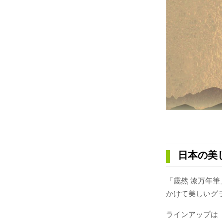
日本の美
「靄然 漆万年
かけて美しいグ
ラインアップは