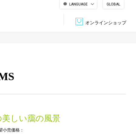
LANGUAGE
GLOBAL
English
繁體中文
简体中文
한국어
日本語
オンラインショップ
文書管理・機密抹消
会社概要
収納・整理用品
ファニチャー
MS
DPS（データ・プリント・サービス）
認証一覧
筆記具
パソコン周辺機器
サステナブルな紙器製品「asue（あすえ）」
ボード用品
事務用品
の美しい靄の風景
キャラクター・
学童用品
シリーズ商品
望小売価格：