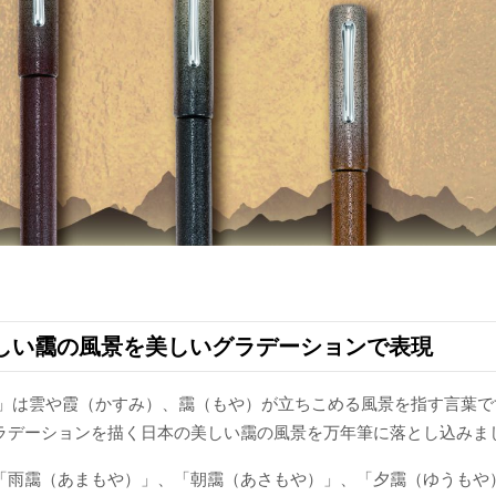
しい靄の風景を美しいグラデーションで表現
筆」は雲や霞（かすみ）、靄（もや）が立ちこめる風景を指す言葉
ラデーションを描く日本の美しい靄の風景を万年筆に落とし込みま
「雨靄（あまもや）」、「朝靄（あさもや）」、「夕靄（ゆうもや）