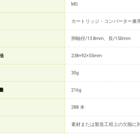
MS
カートリッジ・コンバーター兼
胴軸径/13.8mm、長/150mm
法
238×92×55mm
30g
量
216g
288 本
素材または製造工程上の欠陥に