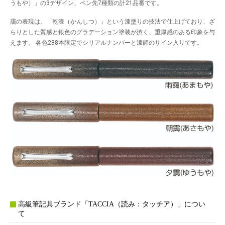
うもや）」の3デザイン、ペン先7種類の計21品番です。
靄の表現は、「乾漆（かんしつ）」という漆塗りの技法で仕上げており、ざ
らりとした質感と銀色のグラデーション塗装が渋く、重厚感のある印象を与
えます。 各色288本限定でシリアルナンバーと漆師のサイン入りです。
高級筆記具ブランド「TACCIA（読み：タッチア）」につい
て