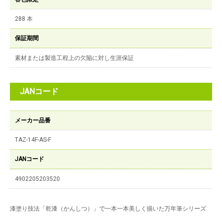
288 本
保証期間
素材または製造工程上の欠陥に対し生涯保証
JANコード
メーカー品番
TAZ-14F-AS-F
JANコード
4902205203520
漆塗り技法「乾漆（かんしつ）」で一本一本美しく描いた万年筆シリーズ