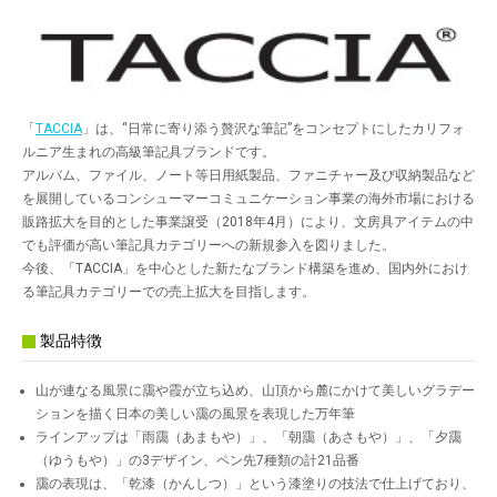
「
TACCIA
」は、“日常に寄り添う贅沢な筆記”をコンセプトにしたカリフォ
ルニア生まれの高級筆記具ブランドです。
アルバム、ファイル、ノート等日用紙製品、ファニチャー及び収納製品など
を展開しているコンシューマーコミュニケーション事業の海外市場における
販路拡大を目的とした事業譲受（2018年4月）により、文房具アイテムの中
でも評価が高い筆記具カテゴリーへの新規参入を図りました。
今後、「TACCIA」を中心とした新たなブランド構築を進め、国内外におけ
る筆記具カテゴリーでの売上拡大を目指します。
製品特徴
山が連なる風景に靄や霞が立ち込め、山頂から麓にかけて美しいグラデー
ションを描く日本の美しい靄の風景を表現した万年筆
ラインアップは「雨靄（あまもや）」、「朝靄（あさもや）」、「夕靄
（ゆうもや）」の3デザイン、ペン先7種類の計21品番
靄の表現は、「乾漆（かんしつ）」という漆塗りの技法で仕上げており、