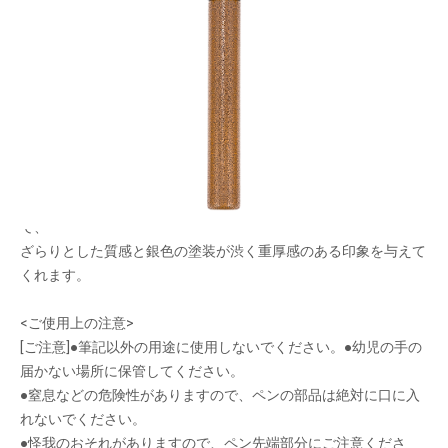
メーカー希望小売価格：
¥98,000
+ 税
靄然（あいぜん）は雲や霞(かすみ)、靄(もや)が立ちこめる風景
を指す言葉です。
山が連なる風景に靄や霞が立ち込め、山頂から麓にかけて美しい
グラデーションを描く、
日本の美しい靄の風景を万年筆に落とし込みました。
靄の表現は【乾漆(かんしつ)】という漆塗りの技法で仕上げてい
て、
ざらりとした質感と銀色の塗装が渋く重厚感のある印象を与えて
くれます。
<ご使用上の注意>
[ご注意]●筆記以外の用途に使用しないでください。●幼児の手の
届かない場所に保管してください。
●窒息などの危険性がありますので、ペンの部品は絶対に口に入
れないでください。
●怪我のおそれがありますので、ペン先端部分にご注意くださ