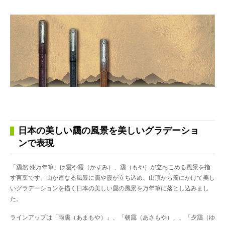
日本の美しい靄の風景を美しいグラデーショ
ンで表現
「靄然 漆万年筆」は雲や霞（かすみ）、靄（もや）が立ちこめる風景を指
す言葉です。山が連なる風景に靄や霞が立ち込め、山頂から麓にかけて美し
いグラデーションを描く日本の美しい靄の風景を万年筆に落とし込みまし
た。
ラインアップは「雨靄（あまもや）」、「朝靄（あさもや）」、「夕靄（ゆ