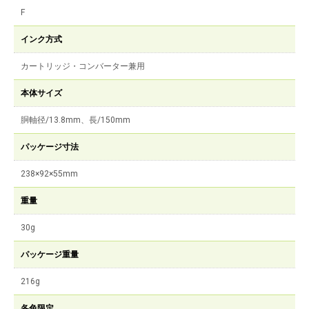
F
インク方式
カートリッジ・コンバーター兼用
本体サイズ
胴軸径/13.8mm、長/150mm
パッケージ寸法
238×92×55mm
重量
30g
パッケージ重量
216g
各色限定