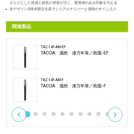
ざらりとした質感と銀色の塗装が渋く、重厚感のある印象を与える
各デザイン288本限定生産でシリアルナンバーと漆師のサイン入り
関連製品
TAZ-14F-AM-EF
TACCIA 靄然 漆万年筆／雨靄−EF
TAZ-14F-AM-F
TACCIA 靄然 漆万年筆／雨靄−F