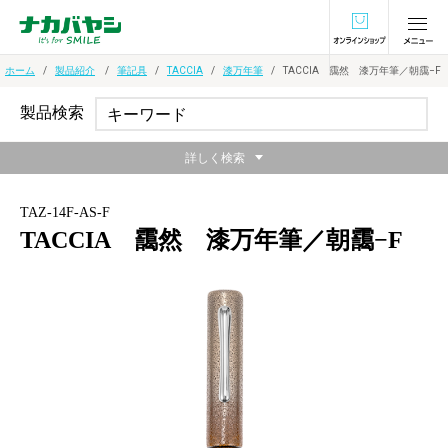
オンラインショ
ホーム
製品紹介
筆記具
TACCIA
漆万年筆
TACCIA 靄然 漆万年筆／朝靄−F
製品検索
詳しく検索
TAZ-14F-AS-F
TACCIA 靄然 漆万年筆／朝靄−F
日本の美しい靄の風景