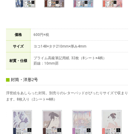
価格
600円+税
サイズ
ヨコ148×タテ210mm×厚み4mm
プライム高級筆記用紙 32枚（8シート×4柄）
材質・仕様
罫線：10mm罫
封筒・洋形2号
浮世絵をあしらった封筒。別売りのレターパッドがぴったりサイズで収まり
ます。8枚入り（2シート×4柄）