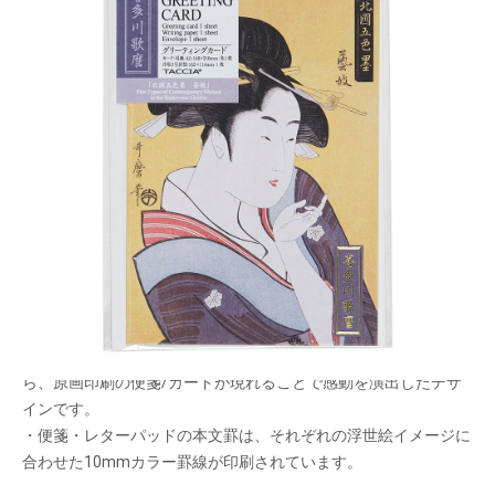
・浮世絵ステーショナリーシリーズ
・万年筆インクに適した、高級筆記用紙「プライ
ム筆記用紙」を使用。
メーカー希望小売価格：
¥350
+ 税
生産終了品
・手紙を受け取られた方が、開封するときに薄い印刷の封筒か
ら、原画印刷の便箋/カードが現れることで感動を演出したデザ
インです。
・便箋・レターパッドの本文罫は、それぞれの浮世絵イメージに
合わせた10mmカラー罫線が印刷されています。