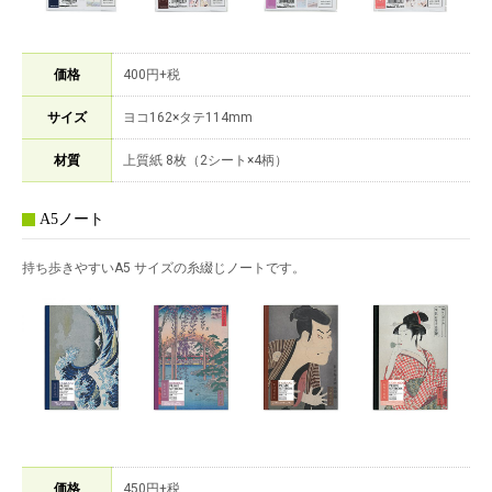
価格
400円+税
サイズ
ヨコ162×タテ114mm
材質
上質紙 8枚（2シート×4柄）
A5ノート
持ち歩きやすいA5 サイズの糸綴じノートです。
価格
450円+税