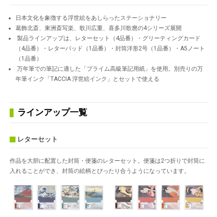
日本文化を象徴する浮世絵をあしらったステーショナリー
葛飾北斎、東洲斎写楽、歌川広重、喜多川歌麿の4シリーズ展開
製品ラインアップは、レターセット（4品番）・グリーティングカード
（4品番）・レターパッド（1品番）・封筒洋形2号（1品番）・A5ノート
（1品番）
万年筆での筆記に適した「プライム高級筆記用紙」を使用。別売りの万
年筆インク「TACCIA 浮世絵インク」とセットで使える
ラインアップ一覧
レターセット
作品を大胆に配置した封筒・便箋のレターセット。便箋は2つ折りで封筒に
入れることができ、封筒の絵柄とぴったり合うようになっています。