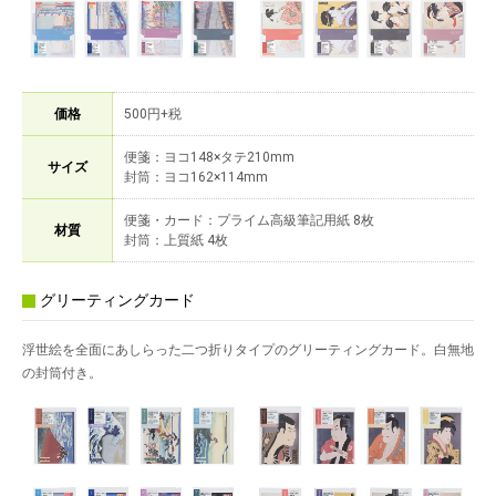
価格
500円+税
便箋：ヨコ148×タテ210mm
サイズ
封筒：ヨコ162×114mm
便箋・カード：プライム高級筆記用紙 8枚
材質
封筒：上質紙 4枚
グリーティングカード
浮世絵を全面にあしらった二つ折りタイプのグリーティングカード。白無地
の封筒付き。