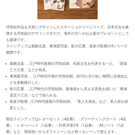
浮世絵作品を大胆にデザインしたステーショナリーシリーズ。日本文化を象
徴する浮世絵のデザインですので、海外の方へのお土産やプレゼントとして
も最適です。
ラインアップは葛飾北斎、東洲斎写楽、歌川広重、喜多川歌麿の4シリーズ
展開です。
葛飾北斎……江戸時代後期の浮世絵師。化政文化を代表する一人。「富嶽
三十六景」などが有名。
東洲斎写楽……江戸時代中期の浮世絵師。約10か月の短い期間に役者絵な
どを多数版行した。
歌川広重……江戸時代の浮世絵師。東海道から見える景色を描いた「東海
道五十三次」などで知られる。
喜多川歌麿…江戸時代後期の浮世絵師。「美人大首絵」など、美人画を得
意とした。
製品ラインアップはレターセット（4品番）・グリーティングカード（4品
番）・レターパッド（1品番）・封筒洋形2号（1品番）・A5ノート（1品
番）など、普段使いからギフトシーンなど様々なシーンで使えます。