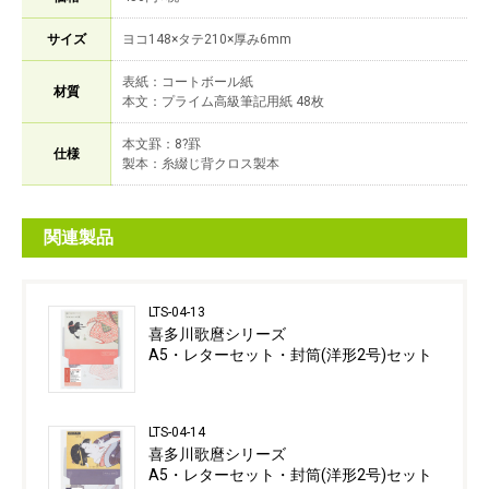
サイズ
ヨコ148×タテ210×厚み6mm
表紙：コートボール紙
材質
本文：プライム高級筆記用紙 48枚
本文罫：8?罫
仕様
製本：糸綴じ背クロス製本
関連製品
LTS-04-13
喜多川歌麿シリーズ
A5・レターセット・封筒(洋形2号)セット
LTS-04-14
喜多川歌麿シリーズ
A5・レターセット・封筒(洋形2号)セット