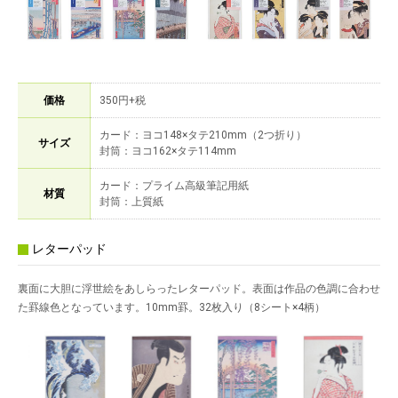
価格
350円+税
カード：ヨコ148×タテ210mm（2つ折り）
サイズ
封筒：ヨコ162×タテ114mm
カード：プライム高級筆記用紙
材質
封筒：上質紙
レターパッド
裏面に大胆に浮世絵をあしらったレターパッド。表面は作品の色調に合わせ
た罫線色となっています。10mm罫。32枚入り（8シート×4柄）