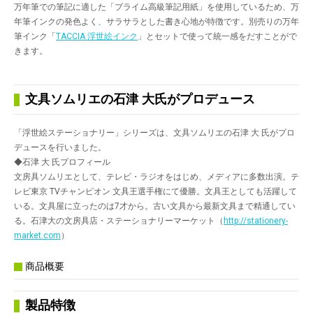
万年筆での筆記に適した「プライム高級筆記用紙」を使用しているため、万
年筆インクの発色よく、サラサラとした書き心地が特徴です。別売りの万年
筆インク「
TACCIA 浮世絵インク
」とセットで使って統一感をだすことがで
きます。
文具ソムリエの石津 大氏がプロデュース
「浮世絵ステーショナリー」シリーズは、文具ソムリエの石津 大 氏がプロ
デュースを行いました。
◆石津 大 氏プロフィール
文房具ソムリエとして、テレビ・ラジオをはじめ、メディアに多数出演。テ
レビ東京 TVチャンピオン 文具王選手権にて優勝。文具王としても活躍して
いる。文具屋に立ったのは7才から。古い文具から最新文具まで精通してい
る。石津大の文房具店・ステーショナリーマーケット（
http://stationery-
market.com
）
商品概要
製品特徴