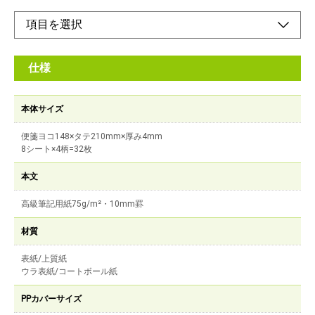
仕様
本体サイズ
便箋ヨコ148×タテ210mm×厚み4mm
8シート×4柄=32枚
本文
高級筆記用紙75g/m²・10mm罫
材質
表紙/上質紙
ウラ表紙/コートボール紙
PPカバーサイズ