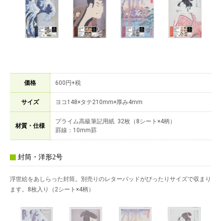
価格
600円+税
サイズ
ヨコ148×タテ210mm×厚み4mm
プライム高級筆記用紙 32枚（8シート×4柄）
材質・仕様
罫線：10mm罫
封筒・洋形2号
浮世絵をあしらった封筒。別売りのレターパッドがぴったりサイズで収まり
ます。8枚入り（2シート×4柄）