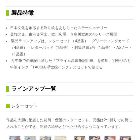
製品特徴
日本文化を象徴する浮世絵をあしらったステーショナリー
葛飾北斎、東洲斎写楽、歌川広重、喜多川歌麿の4シリーズ展開
製品ラインアップは、レターセット（4品番）・グリーティングカード
（4品番）・レターパッド（1品番）・封筒洋形2号（1品番）・A5ノート
（1品番）
万年筆での筆記に適した「プライム高級筆記用紙」を使用。別売りの万
年筆インク「TACCIA 浮世絵インク」とセットで使える
ラインアップ一覧
レターセット
作品を大胆に配置した封筒・便箋のレターセット。便箋は2つ折りで封筒に
入れることができ、封筒の絵柄とぴったり合うようになっています。