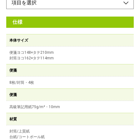
仕様
本体サイズ
便箋ヨコ148×タテ210mm
封筒ヨコ162×タテ114mm
便箋
8枚/封筒・4枚
便箋
高級筆記用紙75g/m²・10mm
材質
封筒/上質紙
台紙/コートボール紙