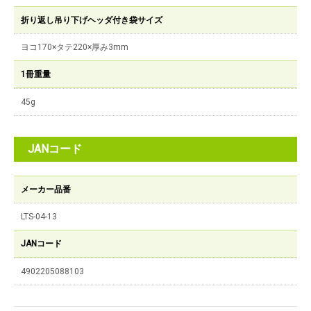
折り返し吊り下げヘッダ付き袋サイズ
ヨコ170×タテ220×厚み3mm
1冊重量
45g
JANコード
メーカー品番
LTS-04-13
JANコード
4902205088103