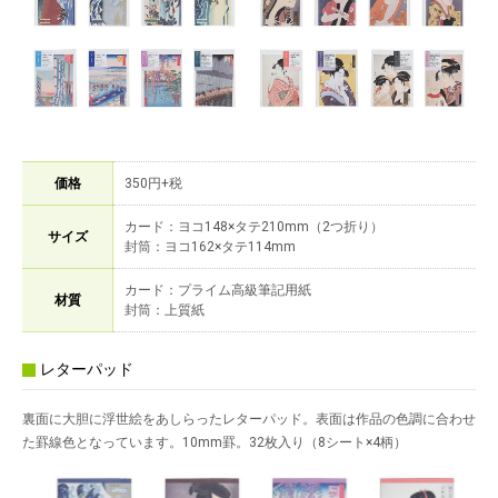
価格
350円+税
カード：ヨコ148×タテ210mm（2つ折り）
サイズ
封筒：ヨコ162×タテ114mm
カード：プライム高級筆記用紙
材質
封筒：上質紙
レターパッド
裏面に大胆に浮世絵をあしらったレターパッド。表面は作品の色調に合わせ
た罫線色となっています。10mm罫。32枚入り（8シート×4柄）