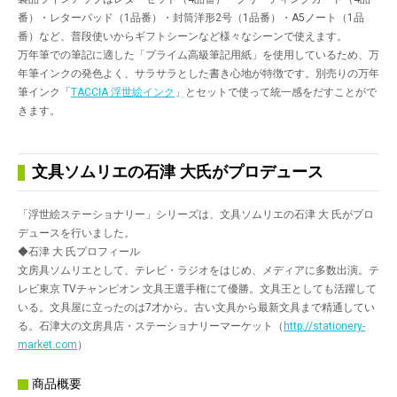
番）・レターパッド（1品番）・封筒洋形2号（1品番）・A5ノート（1品
番）など、普段使いからギフトシーンなど様々なシーンで使えます。
万年筆での筆記に適した「プライム高級筆記用紙」を使用しているため、万
年筆インクの発色よく、サラサラとした書き心地が特徴です。別売りの万年
筆インク「
TACCIA 浮世絵インク
」とセットで使って統一感をだすことがで
きます。
文具ソムリエの石津 大氏がプロデュース
「浮世絵ステーショナリー」シリーズは、文具ソムリエの石津 大 氏がプロ
デュースを行いました。
◆石津 大 氏プロフィール
文房具ソムリエとして、テレビ・ラジオをはじめ、メディアに多数出演。テ
レビ東京 TVチャンピオン 文具王選手権にて優勝。文具王としても活躍して
いる。文具屋に立ったのは7才から。古い文具から最新文具まで精通してい
る。石津大の文房具店・ステーショナリーマーケット（
http://stationery-
market.com
）
商品概要