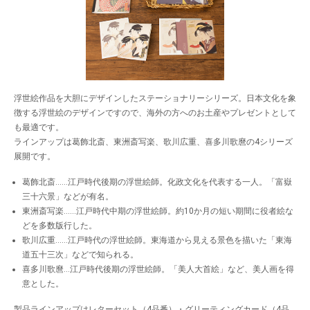
浮世絵作品を大胆にデザインしたステーショナリーシリーズ。日本文化を象
徴する浮世絵のデザインですので、海外の方へのお土産やプレゼントとして
も最適です。
ラインアップは葛飾北斎、東洲斎写楽、歌川広重、喜多川歌麿の4シリーズ
展開です。
葛飾北斎……江戸時代後期の浮世絵師。化政文化を代表する一人。「富嶽
三十六景」などが有名。
東洲斎写楽……江戸時代中期の浮世絵師。約10か月の短い期間に役者絵な
どを多数版行した。
歌川広重……江戸時代の浮世絵師。東海道から見える景色を描いた「東海
道五十三次」などで知られる。
喜多川歌麿…江戸時代後期の浮世絵師。「美人大首絵」など、美人画を得
意とした。
製品ラインアップはレターセット（4品番）・グリーティングカード（4品