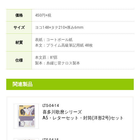
価格
450円+税
サイズ
ヨコ148×タテ210×厚み6mm
表紙：コートボール紙
材質
本文：プライム高級筆記用紙 48枚
本文罫：8?罫
仕様
製本：糸綴じ背クロス製本
関連製品
LTS-04-14
喜多川歌麿シリーズ
A5・レターセット・封筒(洋形2号)セット
LTS-04-15