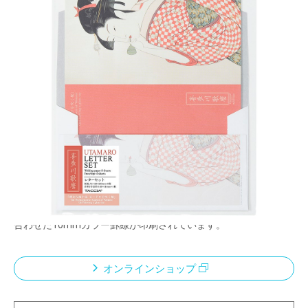
・浮世絵ステーショナリーシリーズ
・万年筆インクに適した、高級筆記用紙「プライ
ム筆記用紙」を使用。
メーカー希望小売価格：
¥500
+ 税
・手紙を受け取られた方が、開封するときに薄い印刷の封筒か
ら、原画印刷の便箋/カードが現れることで感動を演出したデザ
インです。
・便箋・レターパッドの本文罫は、それぞれの浮世絵イメージに
合わせた10mmカラー罫線が印刷されています。
オンラインショップ