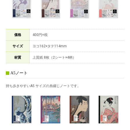
価格
400円+税
サイズ
ヨコ162×タテ114mm
材質
上質紙 8枚（2シート×4柄）
A5ノート
持ち歩きやすいA5 サイズの糸綴じノートです。