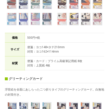
価格
500円+税
便箋：ヨコ148×タテ210mm
サイズ
封筒：ヨコ162×114mm
便箋・カード：プライム高級筆記用紙 8枚
材質
封筒：上質紙 4枚
グリーティングカード
浮世絵を全面にあしらった二つ折りタイプのグリーティングカード。白無地
の封筒付き。