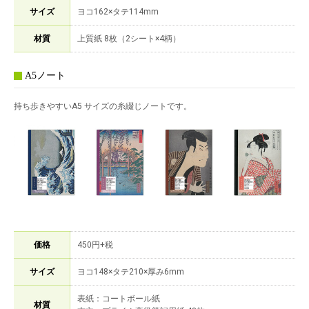
サイズ
ヨコ162×タテ114mm
材質
上質紙 8枚（2シート×4柄）
A5ノート
持ち歩きやすいA5 サイズの糸綴じノートです。
価格
450円+税
サイズ
ヨコ148×タテ210×厚み6mm
表紙：コートボール紙
材質