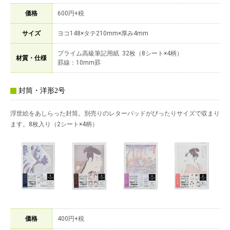
価格
600円+税
サイズ
ヨコ148×タテ210mm×厚み4mm
プライム高級筆記用紙 32枚（8シート×4柄）
材質・仕様
罫線：10mm罫
封筒・洋形2号
浮世絵をあしらった封筒。別売りのレターパッドがぴったりサイズで収まり
ます。8枚入り（2シート×4柄）
価格
400円+税