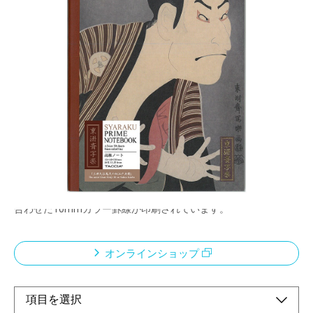
・浮世絵ステーショナリーシリーズ
・万年筆インクに適した、高級筆記用紙「プライ
ム筆記用紙」を使用。
メーカー希望小売価格：
¥450
+ 税
・手紙を受け取られた方が、開封するときに薄い印刷の封筒か
ら、原画印刷の便箋/カードが現れることで感動を演出したデザ
インです。
・便箋・レターパッドの本文罫は、それぞれの浮世絵イメージに
合わせた10mmカラー罫線が印刷されています。
オンラインショップ