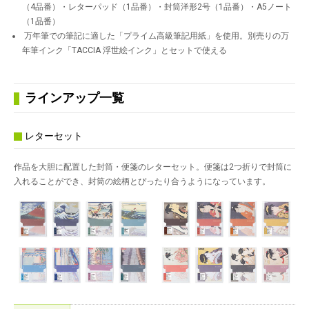
（4品番）・レターパッド（1品番）・封筒洋形2号（1品番）・A5ノート
（1品番）
万年筆での筆記に適した「プライム高級筆記用紙」を使用。別売りの万
年筆インク「TACCIA 浮世絵インク」とセットで使える
ラインアップ一覧
レターセット
作品を大胆に配置した封筒・便箋のレターセット。便箋は2つ折りで封筒に
入れることができ、封筒の絵柄とぴったり合うようになっています。