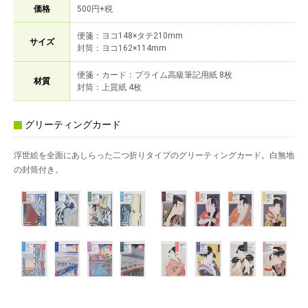
価格
500円+税
便箋：ヨコ148×タテ210mm
サイズ
封筒：ヨコ162×114mm
便箋・カード：プライム高級筆記用紙 8枚
材質
封筒：上質紙 4枚
グリーティングカード
浮世絵を全面にあしらった二つ折りタイプのグリーティングカード。白無地
の封筒付き。