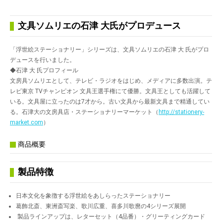
文具ソムリエの石津 大氏がプロデュース
「浮世絵ステーショナリー」シリーズは、文具ソムリエの石津 大 氏がプロ
デュースを行いました。
◆石津 大 氏プロフィール
文房具ソムリエとして、テレビ・ラジオをはじめ、メディアに多数出演。テ
レビ東京 TVチャンピオン 文具王選手権にて優勝。文具王としても活躍して
いる。文具屋に立ったのは7才から。古い文具から最新文具まで精通してい
る。石津大の文房具店・ステーショナリーマーケット（
http://stationery-
market.com
）
商品概要
製品特徴
日本文化を象徴する浮世絵をあしらったステーショナリー
葛飾北斎、東洲斎写楽、歌川広重、喜多川歌麿の4シリーズ展開
製品ラインアップは、レターセット（4品番）・グリーティングカード