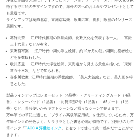
浮世絵作品を大胆にデザインしたステーショナリーシリーズ。日本文化を象
徴する浮世絵のデザインですので、海外の方へのお土産やプレゼントとして
も最適です。
ラインアップは葛飾北斎、東洲斎写楽、歌川広重、喜多川歌麿の4シリーズ
展開です。
葛飾北斎……江戸時代後期の浮世絵師。化政文化を代表する一人。「富嶽
三十六景」などが有名。
東洲斎写楽……江戸時代中期の浮世絵師。約10か月の短い期間に役者絵な
どを多数版行した。
歌川広重……江戸時代の浮世絵師。東海道から見える景色を描いた「東海
道五十三次」などで知られる。
喜多川歌麿…江戸時代後期の浮世絵師。「美人大首絵」など、美人画を得
意とした。
製品ラインアップはレターセット（4品番）・グリーティングカード（4品
番）・レターパッド（1品番）・封筒洋形2号（1品番）・A5ノート（1品
番）など、普段使いからギフトシーンなど様々なシーンで使えます。
万年筆での筆記に適した「プライム高級筆記用紙」を使用しているため、万
年筆インクの発色よく、サラサラとした書き心地が特徴です。別売りの万年
筆インク「
TACCIA 浮世絵インク
」とセットで使って統一感をだすことがで
きます。