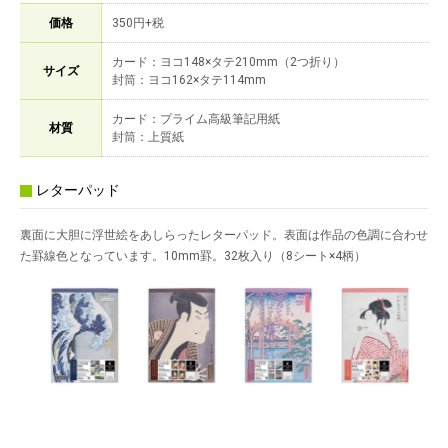
価格
350円+税
カード：ヨコ148×タテ210mm（2つ折り）
サイズ
封筒：ヨコ162×タテ114mm
カード：プライム高級筆記用紙
材質
封筒：上質紙
レターパッド
裏面に大胆に浮世絵をあしらったレターパッド。表面は作品の色調に合わせ
た罫線色となっています。10mm罫。32枚入り（8シート×4柄）