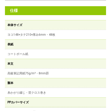
仕様
本体サイズ
ヨコ148×タテ210×厚み6mm・48枚
表紙
コートボール紙
本文
高級筆記用紙75g/m²・8mm罫
製本
糸かがり綴じ・背クロス巻き
PPカバーサイズ