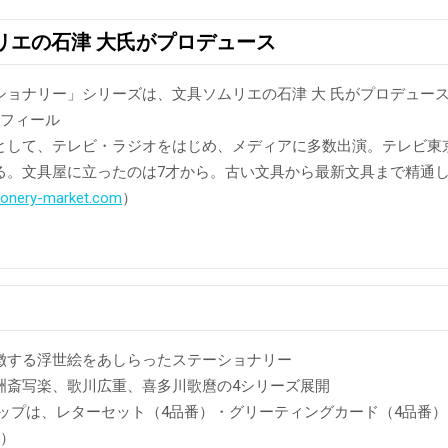
リエの石津 大氏がプロデュース
ショナリー」シリーズは、文具ソムリエの石津 大 氏がプロデュー
ロフィール
として、テレビ・ラジオをはじめ、メディアに多数出演。テレビ東京
る。文具屋に立ったのは7才から。古い文具から最新文具まで精通
tionery-market.com
）
徴する浮世絵をあしらったステーショナリー
洲斎写楽、歌川広重、喜多川歌麿の4シリーズ展開
ップは、レターセット（4品番）・グリーティングカード（4品番）・
番）