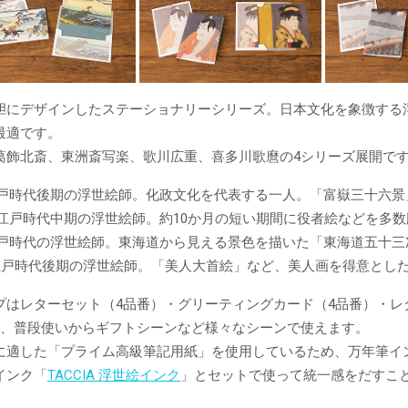
胆にデザインしたステーショナリーシリーズ。日本文化を象徴する
最適です。
葛飾北斎、東洲斎写楽、歌川広重、喜多川歌麿の4シリーズ展開で
江戸時代後期の浮世絵師。化政文化を代表する一人。「富嶽三十六景
…江戸時代中期の浮世絵師。約10か月の短い期間に役者絵などを多
江戸時代の浮世絵師。東海道から見える景色を描いた「東海道五十三
江戸時代後期の浮世絵師。「美人大首絵」など、美人画を得意とし
プはレターセット（4品番）・グリーティングカード（4品番）・レタ
ど、普段使いからギフトシーンなど様々なシーンで使えます。
に適した「プライム高級筆記用紙」を使用しているため、万年筆イ
インク「
TACCIA 浮世絵インク
」とセットで使って統一感をだすこ