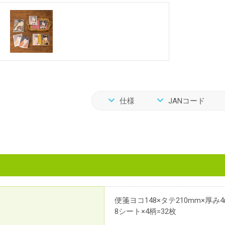
仕様
JANコード
便箋ヨコ148×タテ210mm×厚み
8シート×4柄=32枚