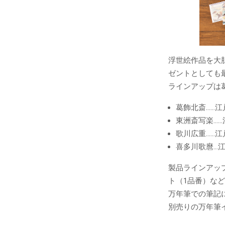
浮世絵作品を大
ゼントとしても
ラインアップは
葛飾北斎……
東洲斎写楽…
歌川広重……
喜多川歌麿…
製品ラインアッ
ト（1品番）な
万年筆での筆記
別売りの万年筆