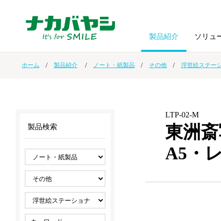
製品紹介
ソリュ
ホーム
製品紹介
ノート・紙製品
その他
浮世絵ステー
フォトフ
BPO
トップメッセージ
（ビジネス・プロセス・アウトソーシング）
アルバム
額縁
LTP-02-M
オーダー手帳・ノベルティ制作
IR情報
プリンタ用紙
ノート・
東洲斎
製品検索
A5・
スマートフォン・
ドキュメントスキャニングサービス
サステナビリティ
ゲーム関
タブレット関連
導入事例
防災・
シルバー
セキュリティ用品