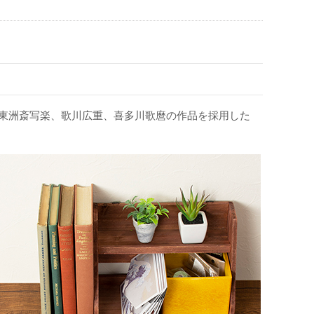
、東洲斎写楽、歌川広重、喜多川歌麿の作品を採用した