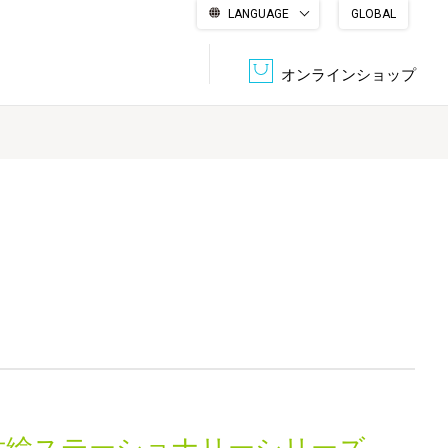
LANGUAGE
GLOBAL
English
繁體中文
简体中文
한국어
日本語
オンラインショップ
文書管理・機密抹消
会社概要
収納・整理用品
ファニチャー
DPS（データ・プリント・サービス）
認証一覧
筆記具
パソコン周辺機器
サステナブルな紙器製品「asue（あすえ）」
ボード用品
事務用品
キャラクター・
学童用品
シリーズ商品