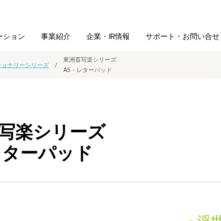
ーション
事業紹介
企業・IR情報
サポート・お問い合せ
東洲斎写楽シリーズ
ショナリーシリーズ
A5・レターパッド
レーム・
シュレッダ・
図書館ソリューション
経営方針
ラミネータ
ファイル・
学校ソリューション
沿革
紙製品
写楽シリーズ
ホルダー用品
レターパッド
総務＋クリエイティブ
採用情報
連
デジタルカメラ関連
デジタル文具