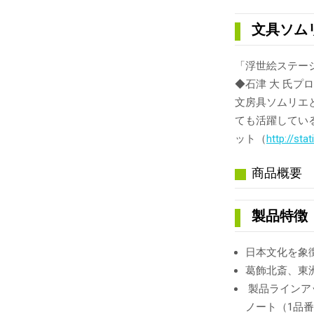
文具ソム
「浮世絵ステー
◆石津 大 氏プ
文房具ソムリエ
ても活躍してい
ット（
http://sta
商品概要
製品特徴
日本文化を象
葛飾北斎、東
製品ラインア
ノート（1品