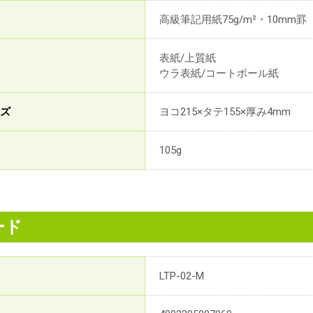
高級筆記用紙75g/m²・10mm罫
表紙/上質紙
ウラ表紙/コートボール紙
イズ
ヨコ215×タテ155×厚み4mm
105g
ード
LTP-02-M