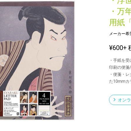
・浮
・万
用紙
新製品一覧
メーカー希
¥600
+ 
・手紙を受
印刷の便箋
・便箋・レ
た10mm
オンラ