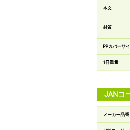
本文
材質
PPカバーサ
1冊重量
JANコ
メーカー品番