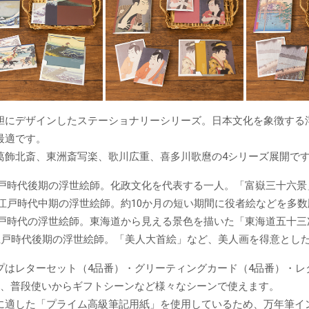
胆にデザインしたステーショナリーシリーズ。日本文化を象徴する
最適です。
葛飾北斎、東洲斎写楽、歌川広重、喜多川歌麿の4シリーズ展開で
江戸時代後期の浮世絵師。化政文化を代表する一人。「富嶽三十六景
…江戸時代中期の浮世絵師。約10か月の短い期間に役者絵などを多
江戸時代の浮世絵師。東海道から見える景色を描いた「東海道五十三
江戸時代後期の浮世絵師。「美人大首絵」など、美人画を得意とし
プはレターセット（4品番）・グリーティングカード（4品番）・レタ
ど、普段使いからギフトシーンなど様々なシーンで使えます。
に適した「プライム高級筆記用紙」を使用しているため、万年筆イ