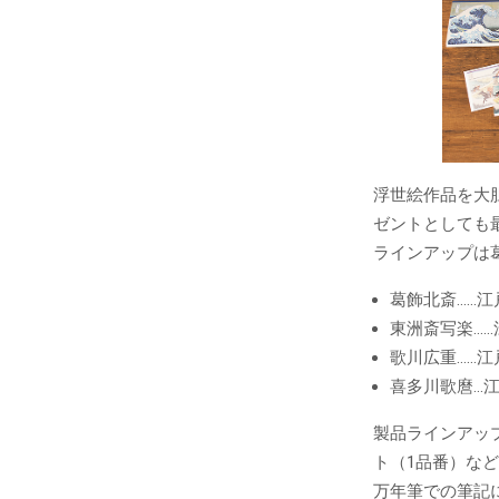
浮世絵作品を大
ゼントとしても
ラインアップは
葛飾北斎……
東洲斎写楽…
歌川広重……
喜多川歌麿…
製品ラインアッ
ト（1品番）な
万年筆での筆記