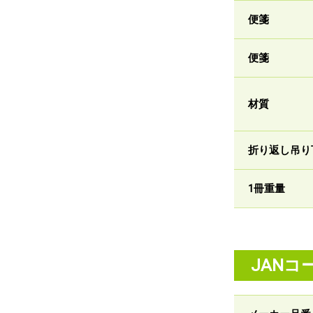
便箋
便箋
材質
折り返し吊り
1冊重量
JANコ