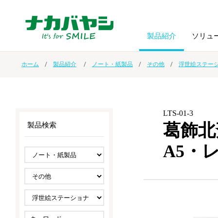
製品紹介
ソリュ
ホーム
製品紹介
ノート・紙製品
その他
浮世絵ステー
フォトフ
BPO
トップメッセージ
（ビジネス・プロセス・アウトソーシング）
アルバム
額縁
LTS-01-3
オーダー手帳・ノベルティ制作
IR情報
プリンタ用紙
ノート・
葛飾北
製品検索
A5・
スマートフォン・
ドキュメントスキャニングサービス
サステナビリティ
ゲーム関
タブレット関連
導入事例
防災・
シルバー
セキュリティ用品