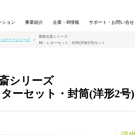
ーション
事業紹介
企業・IR情報
サポート・お問い合せ
葛飾北斎シリーズ
ショナリーシリーズ
A5・レターセット・封筒(洋形2号)セット
レーム・
シュレッダ・
図書館ソリューション
経営方針
ラミネータ
ファイル・
学校ソリューション
沿革
紙製品
斎シリーズ
ホルダー用品
レターセット・封筒(洋形2号
総務＋クリエイティブ
採用情報
連
デジタルカメラ関連
デジタル文具