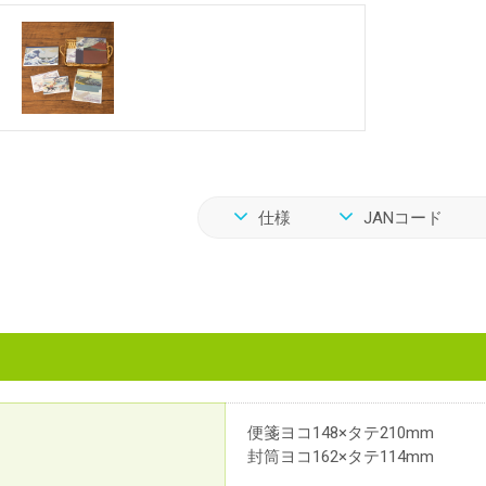
仕様
JANコード
便箋ヨコ148×タテ210mm
封筒ヨコ162×タテ114mm