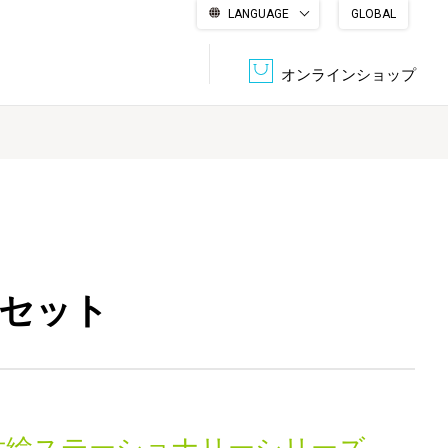
LANGUAGE
GLOBAL
English
繁體中文
简体中文
한국어
日本語
オンラインショップ
文書管理・機密抹消
会社概要
収納・整理用品
ファニチャー
DPS（データ・プリント・サービス）
認証一覧
筆記具
パソコン周辺機器
)セット
サステナブルな紙器製品「asue（あすえ）」
ボード用品
事務用品
キャラクター・
学童用品
シリーズ商品