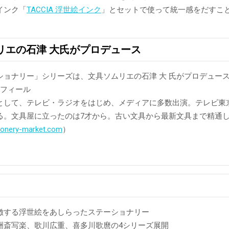
インク「
TACCIA 浮世絵インク
」とセットで使って統一感をだすこ
リエの石津 大氏がプロデュース
ショナリー」シリーズは、文具ソムリエの石津 大 氏がプロデュー
ロフィール
として、テレビ・ラジオをはじめ、メディアに多数出演。テレビ東京
る。文具屋に立ったのは7才から。古い文具から最新文具まで精通
tionery-market.com
）
徴する浮世絵をあしらったステーショナリー
洲斎写楽、歌川広重、喜多川歌麿の4シリーズ展開