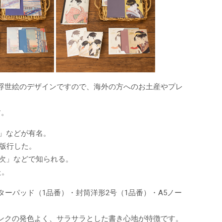
浮世絵のデザインですので、海外の方へのお土産やプレ
す。
」などが有名。
数版行した。
次」などで知られる。
た。
ーパッド（1品番）・封筒洋形2号（1品番）・A5ノー
ンクの発色よく、サラサラとした書き心地が特徴です。