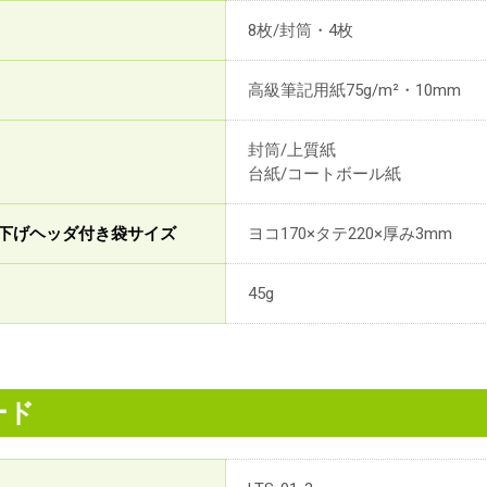
8枚/封筒・4枚
高級筆記用紙75g/m²・10mm
封筒/上質紙
台紙/コートボール紙
下げヘッダ付き袋サイズ
ヨコ170×タテ220×厚み3mm
45g
ード