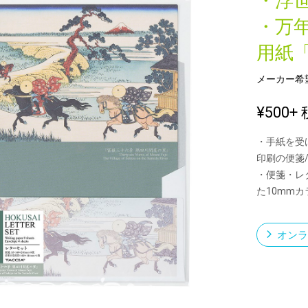
・浮
・万
用紙
新製品一覧
メーカー希
¥500
+ 
・手紙を受
印刷の便箋
・便箋・レ
た10mm
オンラ