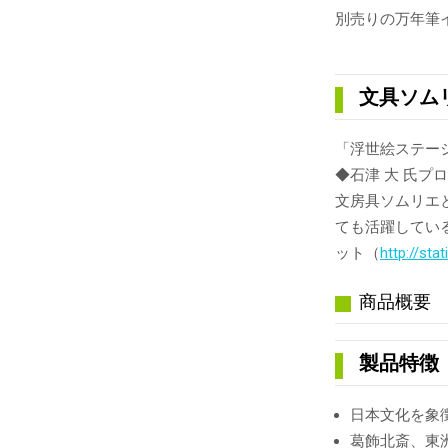
別売りの万年筆
文具ソム
「浮世絵ステー
◆石津 大 氏プ
文房具ソムリエ
ても活躍してい
ット（
http://sta
商品概要
製品特徴
日本文化を象
葛飾北斎、東