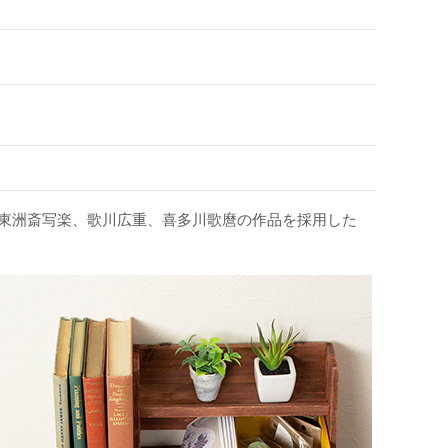
、東洲斎写楽、歌川広重、喜多川歌麿の作品を採用した