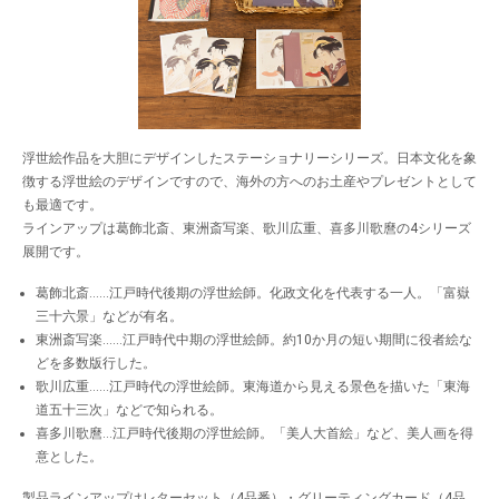
浮世絵作品を大胆にデザインしたステーショナリーシリーズ。日本文化を象
徴する浮世絵のデザインですので、海外の方へのお土産やプレゼントとして
も最適です。
ラインアップは葛飾北斎、東洲斎写楽、歌川広重、喜多川歌麿の4シリーズ
展開です。
葛飾北斎……江戸時代後期の浮世絵師。化政文化を代表する一人。「富嶽
三十六景」などが有名。
東洲斎写楽……江戸時代中期の浮世絵師。約10か月の短い期間に役者絵な
どを多数版行した。
歌川広重……江戸時代の浮世絵師。東海道から見える景色を描いた「東海
道五十三次」などで知られる。
喜多川歌麿…江戸時代後期の浮世絵師。「美人大首絵」など、美人画を得
意とした。
製品ラインアップはレターセット（4品番）・グリーティングカード（4品