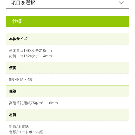
仕様
本体サイズ
便箋ヨコ148×タテ210mm
封筒ヨコ162×タテ114mm
便箋
8枚/封筒・4枚
便箋
高級筆記用紙75g/m²・10mm
材質
封筒/上質紙
台紙/コートボール紙