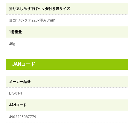
折り返し吊り下げヘッダ付き袋サイズ
ヨコ170×タテ220×厚み3mm
1冊重量
45g
JANコード
メーカー品番
LTS-01-1
JANコード
4902205087779