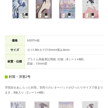
価格
600円+税
サイズ
ヨコ148×タテ210mm×厚み4mm
プライム高級筆記用紙 32枚（8シート×4柄）
材質・仕様
罫線：10mm罫
封筒・洋形2号
浮世絵をあしらった封筒。別売りのレターパッドがぴったりサイズで収まり
ます。8枚入り（2シート×4柄）