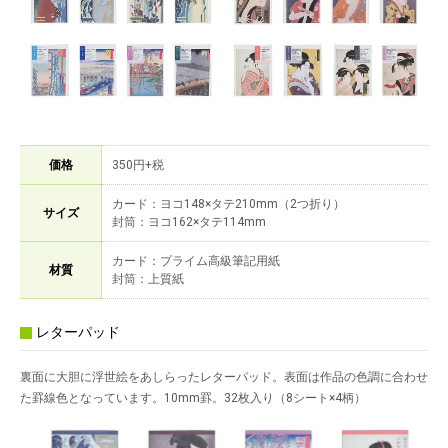
価格
350円+税
カード：ヨコ148×タテ210mm（2つ折り）
サイズ
封筒：ヨコ162×タテ114mm
カード：プライム高級筆記用紙
材質
封筒：上質紙
レターパッド
裏面に大胆に浮世絵をあしらったレターパッド。表面は作品の色調に合わせ
た罫線色となっています。10mm罫。32枚入り（8シート×4柄）