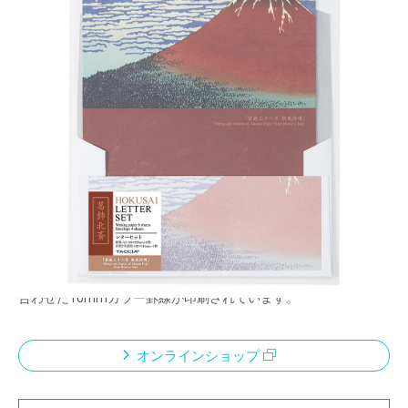
・浮世絵ステーショナリーシリーズ
・万年筆インクに適した、高級筆記用紙「プライ
ム筆記用紙」を使用。
メーカー希望小売価格：
¥500
+ 税
・手紙を受け取られた方が、開封するときに薄い印刷の封筒か
ら、原画印刷の便箋/カードが現れることで感動を演出したデザ
インです。
・便箋・レターパッドの本文罫は、それぞれの浮世絵イメージに
合わせた10mmカラー罫線が印刷されています。
オンラインショップ