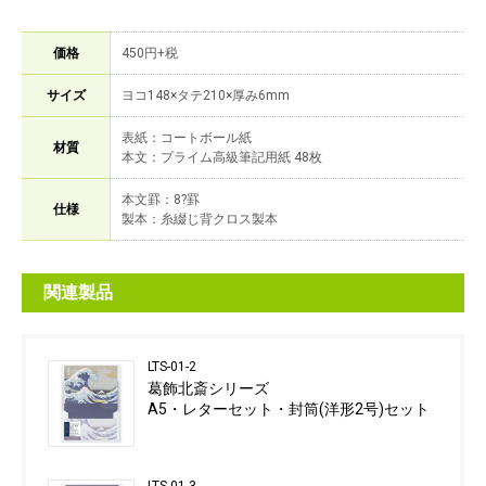
価格
450円+税
サイズ
ヨコ148×タテ210×厚み6mm
表紙：コートボール紙
材質
本文：プライム高級筆記用紙 48枚
本文罫：8?罫
仕様
製本：糸綴じ背クロス製本
関連製品
LTS-01-2
葛飾北斎シリーズ
A5・レターセット・封筒(洋形2号)セット
LTS-01-3