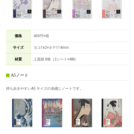
価格
400円+税
サイズ
ヨコ162×タテ114mm
材質
上質紙 8枚（2シート×4柄）
A5ノート
持ち歩きやすいA5 サイズの糸綴じノートです。