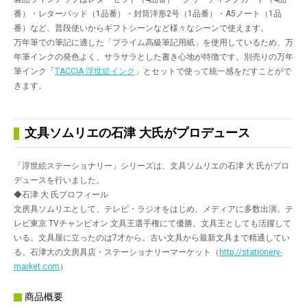
番）・レターパッド（1品番）・封筒洋形2号（1品番）・A5ノート（1品
番）など、普段使いからギフトシーンなど様々なシーンで使えます。
万年筆での筆記に適した「プライム高級筆記用紙」を使用しているため、万
年筆インクの発色よく、サラサラとした書き心地が特徴です。別売りの万年
筆インク「
TACCIA 浮世絵インク
」とセットで使って統一感をだすことがで
きます。
文具ソムリエの石津 大氏がプロデュース
「浮世絵ステーショナリー」シリーズは、文具ソムリエの石津 大 氏がプロ
デュースを行いました。
◆石津 大 氏プロフィール
文房具ソムリエとして、テレビ・ラジオをはじめ、メディアに多数出演。テ
レビ東京 TVチャンピオン 文具王選手権にて優勝。文具王としても活躍して
いる。文具屋に立ったのは7才から。古い文具から最新文具まで精通してい
る。石津大の文房具店・ステーショナリーマーケット（
http://stationery-
market.com
）
商品概要