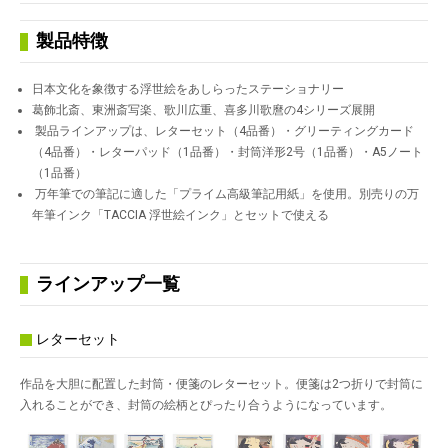
製品特徴
日本文化を象徴する浮世絵をあしらったステーショナリー
葛飾北斎、東洲斎写楽、歌川広重、喜多川歌麿の4シリーズ展開
製品ラインアップは、レターセット（4品番）・グリーティングカード
（4品番）・レターパッド（1品番）・封筒洋形2号（1品番）・A5ノート
（1品番）
万年筆での筆記に適した「プライム高級筆記用紙」を使用。別売りの万
年筆インク「TACCIA 浮世絵インク」とセットで使える
ラインアップ一覧
レターセット
作品を大胆に配置した封筒・便箋のレターセット。便箋は2つ折りで封筒に
入れることができ、封筒の絵柄とぴったり合うようになっています。