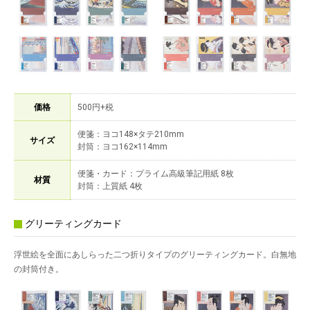
価格
500円+税
便箋：ヨコ148×タテ210mm
サイズ
封筒：ヨコ162×114mm
便箋・カード：プライム高級筆記用紙 8枚
材質
封筒：上質紙 4枚
グリーティングカード
浮世絵を全面にあしらった二つ折りタイプのグリーティングカード。白無地
の封筒付き。