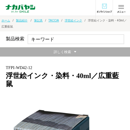
オンラインショ
ホーム
製品紹介
筆記具
TACCIA
浮世絵インク
浮世絵インク・染料・40ml／
広重藍鼠
製品検索
詳しく検索
TFPI-WD42-12
浮世絵インク・染料・40ml／広重藍
鼠