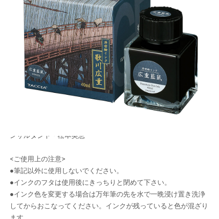
・浮世絵をイメージしてカラー調色した万年筆
用・水性染料インクです。
メーカー希望小売価格：
¥1,760
+ 税
・インクは安全性の高い材料を使用、国内で開発・製造を行って
おります。
・原画イメージを最大限表現する大きめクッション材入パッケー
ジ
・プロデュース：文具ソムリエ・石津大 カラー監修：カラーコ
ンサルタント・松本英恵
<ご使用上の注意>
●筆記以外に使用しないでください。
●インクのフタは使用後にきっちりと閉めて下さい。
●インク色を変更する場合は万年筆の先を水で一晩浸け置き洗浄
してからおこなってください。インクが残っていると色が混ざり
ます。