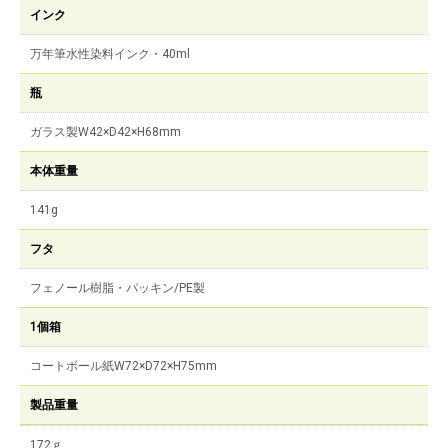
インク
万年筆水性染料インク・40ml
瓶
ガラス製W42×D42×H68mm
本体重量
141g
フタ
フェノール樹脂・パッキン/PE製
1個箱
コートボール紙W72×D72×H75mm
製品重量
172ｇ