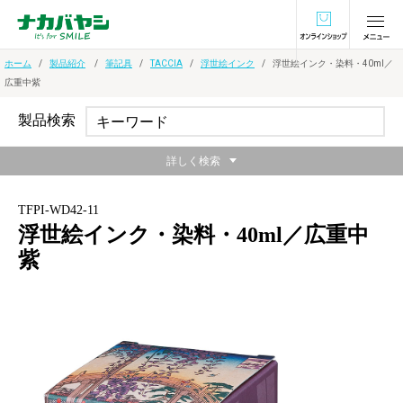
オンラインショ
ホーム
製品紹介
筆記具
TACCIA
浮世絵インク
浮世絵インク・染料・40ml／
広重中紫
製品検索
詳しく検索
TFPI-WD42-11
浮世絵インク・染料・40ml／広重中
紫