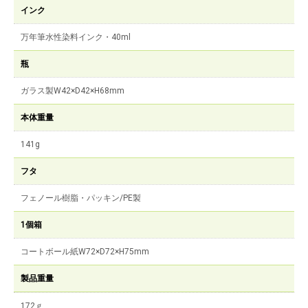
インク
万年筆水性染料インク・40ml
瓶
ガラス製W42×D42×H68mm
本体重量
141g
フタ
フェノール樹脂・パッキン/PE製
1個箱
コートボール紙W72×D72×H75mm
製品重量
172ｇ