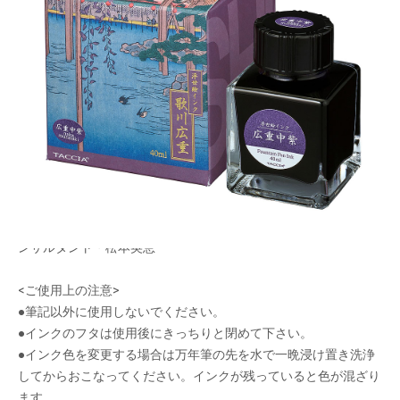
・浮世絵をイメージしてカラー調色した万年筆
用・水性染料インクです。
メーカー希望小売価格：
¥1,760
+ 税
・インクは安全性の高い材料を使用、国内で開発・製造を行って
おります。
・原画イメージを最大限表現する大きめクッション材入パッケー
ジ
・プロデュース：文具ソムリエ・石津大 カラー監修：カラーコ
ンサルタント・松本英恵
<ご使用上の注意>
●筆記以外に使用しないでください。
●インクのフタは使用後にきっちりと閉めて下さい。
●インク色を変更する場合は万年筆の先を水で一晩浸け置き洗浄
してからおこなってください。インクが残っていると色が混ざり
ます。