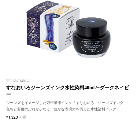
TFPI-WD401-2
すなおいろジーンズインク水性染料40ml2−ダークネイビ
ー
ジーンズをイメージした万年筆用インク「すなおいろ・ジーンズインク」
色相と彩度のぶれが少なく、豊かな表現力を備えた水性染料インク
¥1,320
+ 税