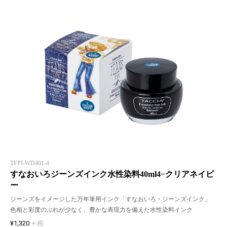
TFPI-WD401-4
すなおいろジーンズインク水性染料40ml4−クリアネイビ
ー
ジーンズをイメージした万年筆用インク「すなおいろ・ジーンズインク」
色相と彩度のぶれが少なく、豊かな表現力を備えた水性染料インク
¥1,320
+ 税