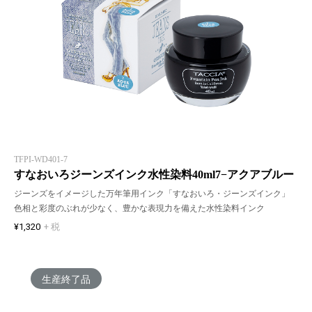
TFPI-WD401-7
すなおいろジーンズインク水性染料40ml7−アクアブルー
ジーンズをイメージした万年筆用インク「すなおいろ・ジーンズインク」
色相と彩度のぶれが少なく、豊かな表現力を備えた水性染料インク
¥1,320
+ 税
生産終了品