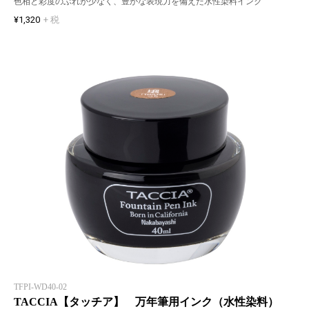
色相と彩度のぶれが少なく、豊かな表現力を備えた水性染料インク
¥1,320
+ 税
TFPI-WD40-02
TACCIA【タッチア】 万年筆用インク（水性染料）