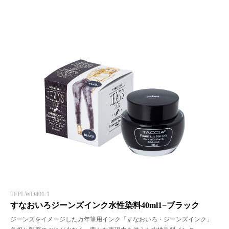
TFPI-WD401-1
すなおいろジーンズインク水性染料40ml1−ブラック
ジーンズをイメージした万年筆用インク「すなおいろ・ジーンズインク」