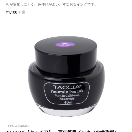
相が変化しにくく、色伸びがよい、すなおなインクです。
¥1,100
+ 税
TFPI-WD40-08