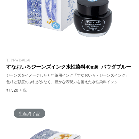
TFPI-WD401-6
すなおいろジーンズインク水性染料40ml6−パウダブルー
ジーンズをイメージした万年筆用インク「すなおいろ・ジーンズインク」
色相と彩度のぶれが少なく、豊かな表現力を備えた水性染料インク
¥1,320
+ 税
生産終了品