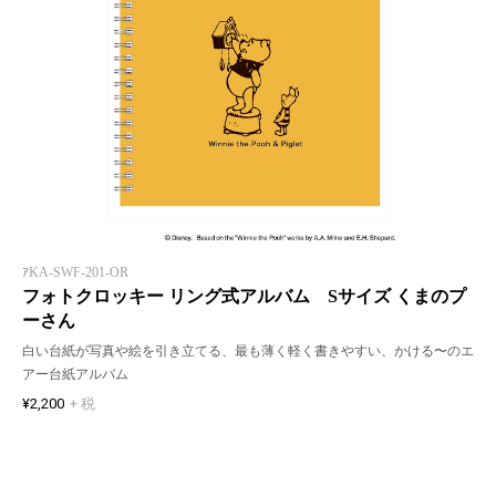
ｱKA-SWF-201-OR
フォトクロッキー リング式アルバム Sサイズ くまのプ
ーさん
白い台紙が写真や絵を引き立てる、最も薄く軽く書きやすい、かける〜のエ
アー台紙アルバム
¥2,200
+ 税