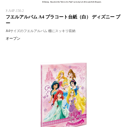
ｱ-A4P-150-2
フエルアルバム A4 プラコート台紙（白） ディズニー プ
ー
A4サイズのフエルアルバム 棚にスッキリ収納
オープン