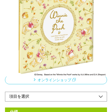
定番のLサイズ・フエルアルバム
メーカー希望小売価格：
オープン
100年台紙とは、台紙表面をアルミ箔でコーティングしているこ
とで、吸湿・乾燥・光による台紙の変形・変色などが起きにく
く、耐久性に優れており、当社フリー台紙の約5倍の耐久性を持
っています。また、エンボス加工によりフィルムを戻した際に空
気抜けがよく、シワになりにくくなっています。
オンラインショップ
仕様