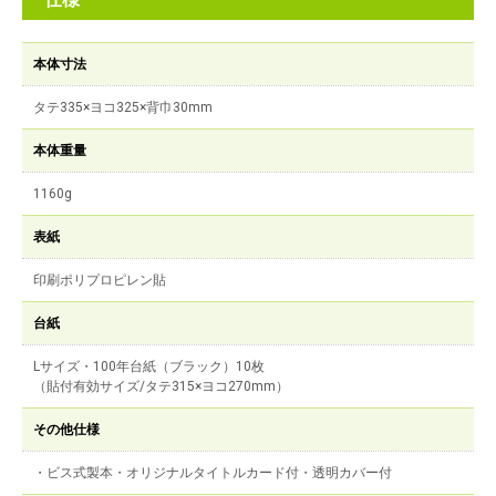
本体寸法
タテ335×ヨコ325×背巾30mm
本体重量
1160g
表紙
印刷ポリプロピレン貼
台紙
Lサイズ・100年台紙（ブラック）10枚
（貼付有効サイズ/タテ315×ヨコ270mm）
その他仕様
・ビス式製本・オリジナルタイトルカード付・透明カバー付