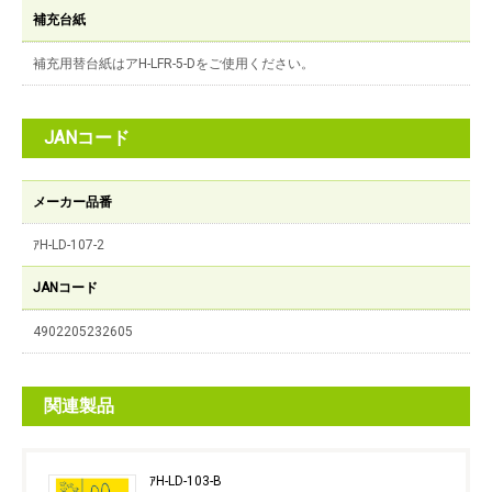
補充台紙
補充用替台紙はアH-LFR-5-Dをご使用ください。
JANコード
メーカー品番
ｱH-LD-107-2
JANコード
4902205232605
関連製品
ｱH-LD-103-B