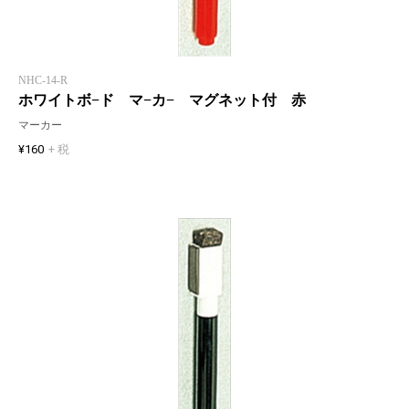
NHC-14-R
ホワイトボ−ド マ−カ− マグネット付 赤
マーカー
¥160
+ 税