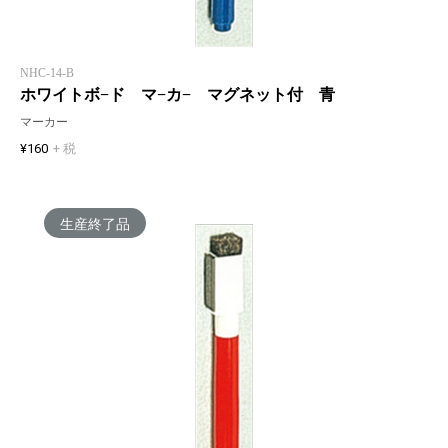
NHC-14-B
ホワイトボ−ド マ−カ− マグネット付 青
マーカー
¥160
+ 税
生産終了品