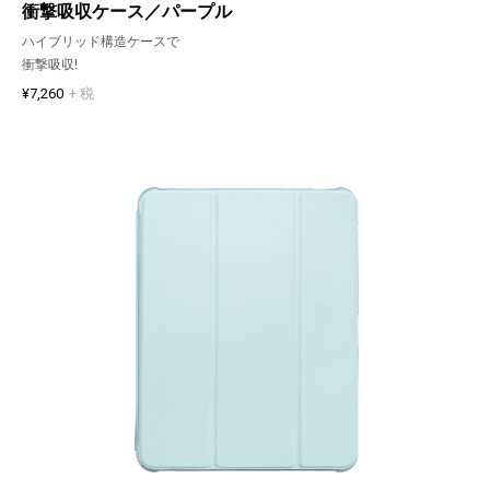
衝撃吸収ケース／パープル
ハイブリッド構造ケースで
衝撃吸収!
¥7,260
+ 税