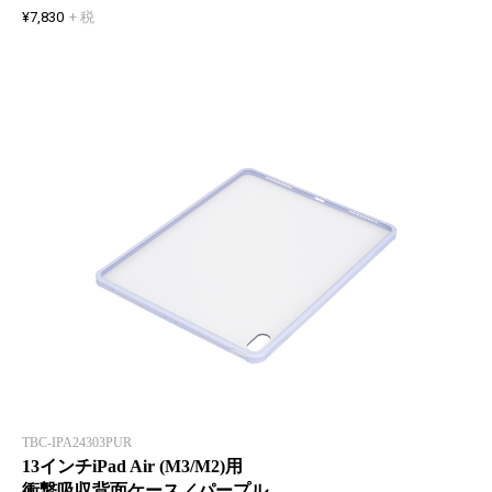
¥7,830
+ 税
TBC-IPA24303PUR
13インチiPad Air (M3/M2)用
衝撃吸収背面ケース／パープル