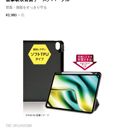
背面・側面をすっきり守る
¥3,980
+ 税
TBC-IPA24105BK