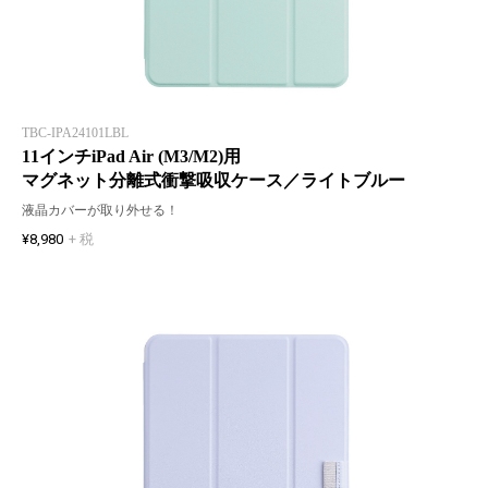
TBC-IPA24101LBL
11インチiPad Air (M3/M2)用
マグネット分離式衝撃吸収ケース／ライトブルー
液晶カバーが取り外せる！
¥8,980
+ 税