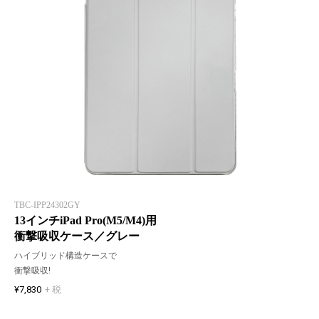
TBC-IPP24302GY
13インチiPad Pro(M5/M4)用
衝撃吸収ケース／グレー
ハイブリッド構造ケースで
衝撃吸収!
¥7,830
+ 税