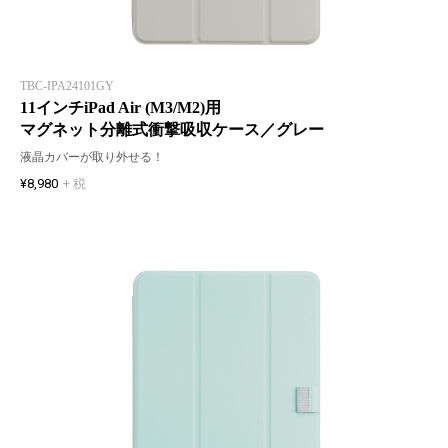
TBC-IPA24101GY
11インチiPad Air (M3/M2)用
マグネット分離式衝撃吸収ケース／グレー
液晶カバーが取り外せる！
¥8,980
+ 税