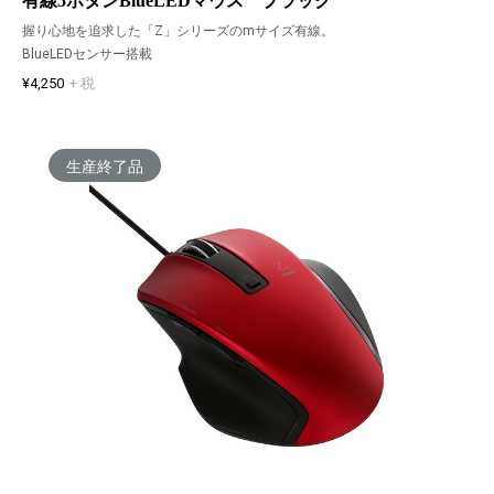
有線5ボタンBlueLEDマウス ブラック
握り心地を追求した「Z」シリーズのmサイズ有線。
BlueLEDセンサー搭載
¥4,250
+ 税
生産終了品