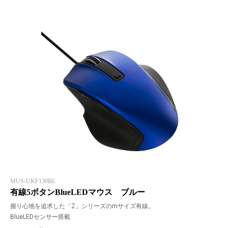
MUS-UKF130BL
有線5ボタンBlueLEDマウス ブルー
握り心地を追求した「Z」シリーズのmサイズ有線。
BlueLEDセンサー搭載