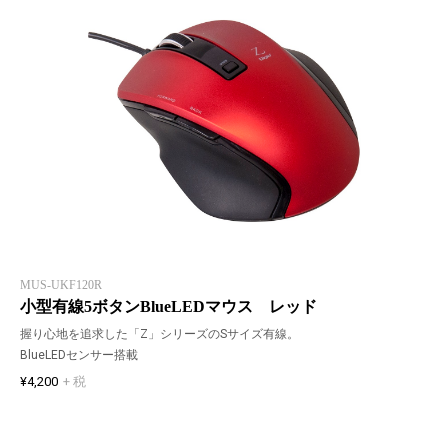
MUS-UKF120R
小型有線5ボタンBlueLEDマウス レッド
握り心地を追求した「Z」シリーズのSサイズ有線。
BlueLEDセンサー搭載
¥4,200
+ 税