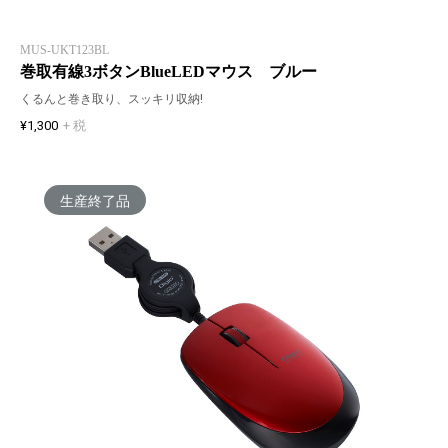
MUS-UKT123BL
巻取有線3ボタンBlueLEDマウス ブルー
くるんと巻き取り、スッキリ収納!
¥1,300
+ 税
生産終了品