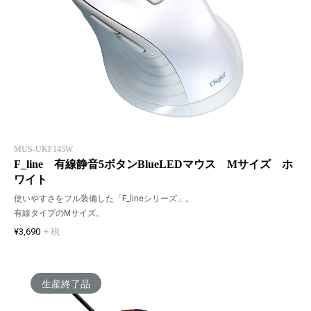
MUS-UKF145W
F_line 有線静音5ボタンBlueLEDマウス Mサイズ ホ
ワイト
使いやすさをフル装備した「F_lineシリーズ」。
有線タイプのMサイズ。
¥3,690
+ 税
生産終了品