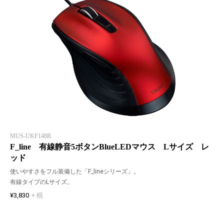
MUS-UKF148R
F_line 有線静音5ボタンBlueLEDマウス Lサイズ レ
ッド
使いやすさをフル装備した「F_lineシリーズ」。
有線タイプのLサイズ。
¥3,830
+ 税