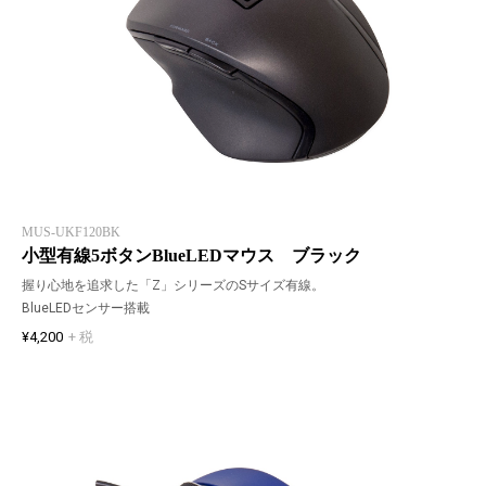
MUS-UKF120BK
小型有線5ボタンBlueLEDマウス ブラック
握り心地を追求した「Z」シリーズのSサイズ有線。
BlueLEDセンサー搭載
¥4,200
+ 税