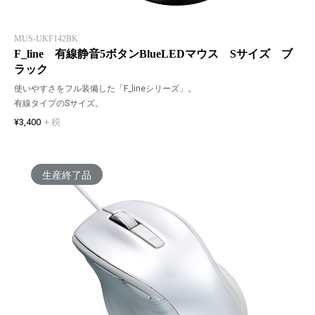
MUS-UKF142BK
F_line 有線静音5ボタンBlueLEDマウス Sサイズ ブ
ラック
使いやすさをフル装備した「F_lineシリーズ」。
有線タイプのSサイズ。
¥3,400
+ 税
生産終了品