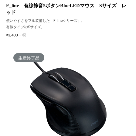
F_line 有線静音5ボタンBlueLEDマウス Sサイズ レ
ッド
使いやすさをフル装備した「F_lineシリーズ」。
有線タイプのSサイズ。
¥3,400
+ 税
生産終了品