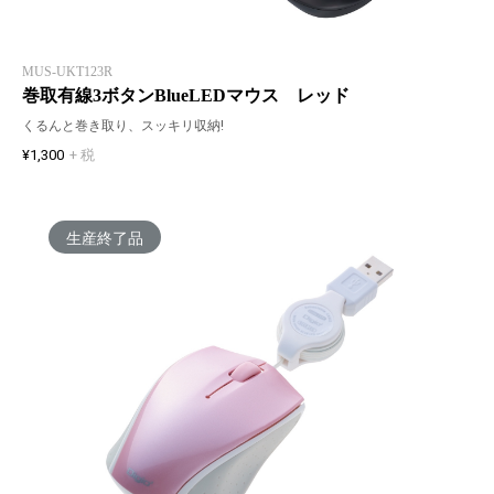
MUS-UKT123R
巻取有線3ボタンBlueLEDマウス レッド
くるんと巻き取り、スッキリ収納!
¥1,300
+ 税
生産終了品