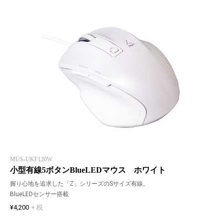
MUS-UKF120W
小型有線5ボタンBlueLEDマウス ホワイト
握り心地を追求した「Z」シリーズのSサイズ有線。
BlueLEDセンサー搭載
¥4,200
+ 税