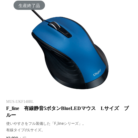
生産終了品
MUS-UKF148BL
F_line 有線静音5ボタンBlueLEDマウス Lサイズ ブ
ルー
使いやすさをフル装備した「F_lineシリーズ」。
有線タイプのLサイズ。