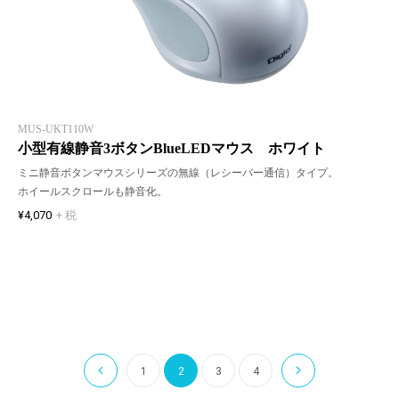
MUS-UKT110W
小型有線静音3ボタンBlueLEDマウス ホワイト
ミニ静音ボタンマウスシリーズの無線（レシーバー通信）タイプ。
ホイールスクロールも静音化。
¥4,070
+ 税
1
2
3
4