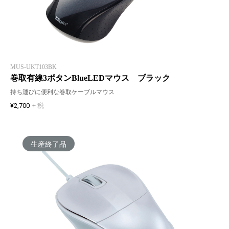
MUS-UKT103BK
巻取有線3ボタンBlueLEDマウス ブラック
持ち運びに便利な巻取ケーブルマウス
¥2,700
+ 税
生産終了品