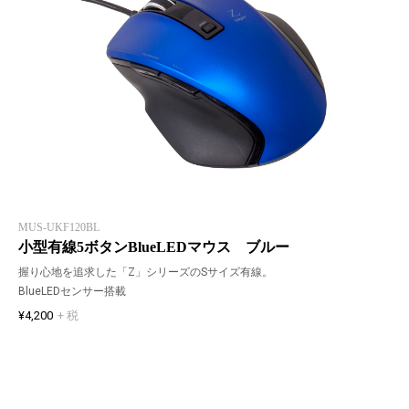
MUS-UKF120BL
小型有線5ボタンBlueLEDマウス ブルー
握り心地を追求した「Z」シリーズのSサイズ有線。
BlueLEDセンサー搭載
¥4,200
+ 税