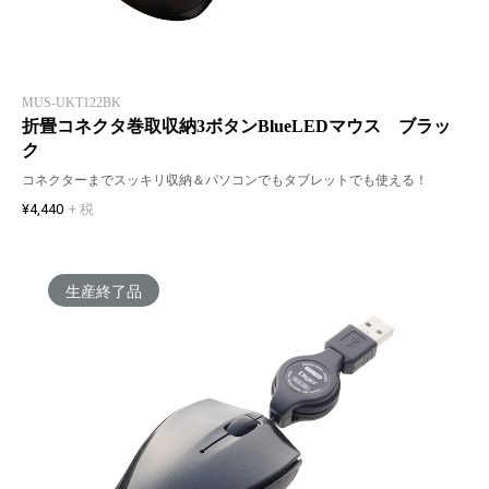
MUS-UKT122BK
折畳コネクタ巻取収納3ボタンBlueLEDマウス ブラッ
ク
コネクターまでスッキリ収納＆パソコンでもタブレットでも使える！
¥4,440
+ 税
生産終了品