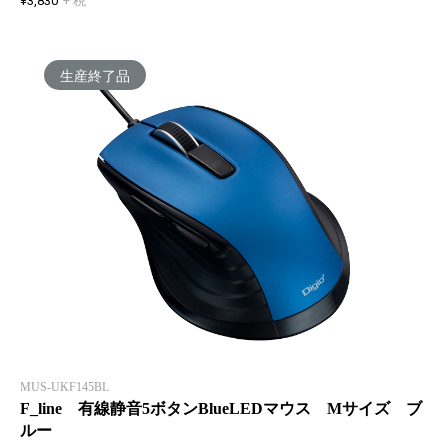
¥3,830
+ 税
生産終了品
MUS-UKF145BL
F_line 有線静音5ボタンBlueLEDマウス Mサイズ ブ
ルー