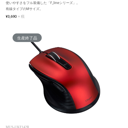
使いやすさをフル装備した「F_lineシリーズ」。
有線タイプのMサイズ。
¥3,690
+ 税
生産終了品
MUS-UKF142R