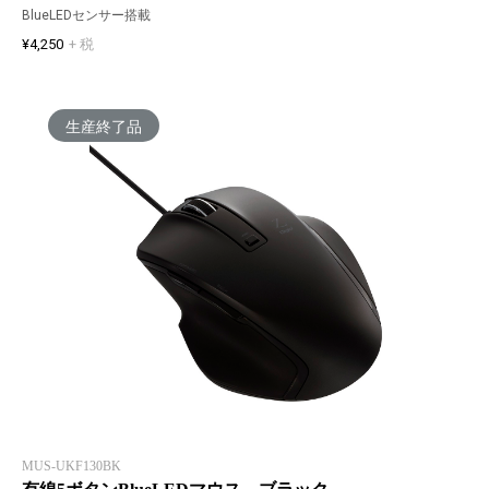
BlueLEDセンサー搭載
¥4,250
+ 税
生産終了品
MUS-UKF130BK