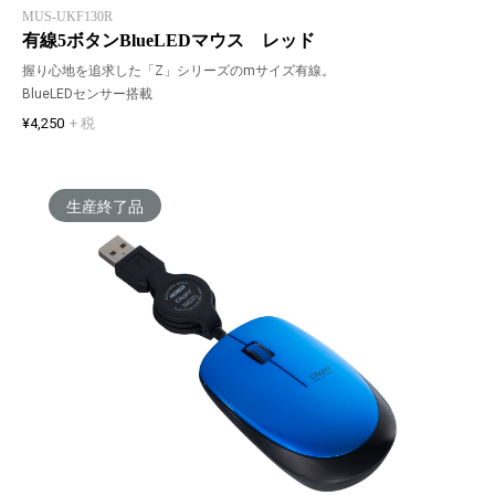
MUS-UKF130R
有線5ボタンBlueLEDマウス レッド
握り心地を追求した「Z」シリーズのmサイズ有線。
BlueLEDセンサー搭載
¥4,250
+ 税
生産終了品