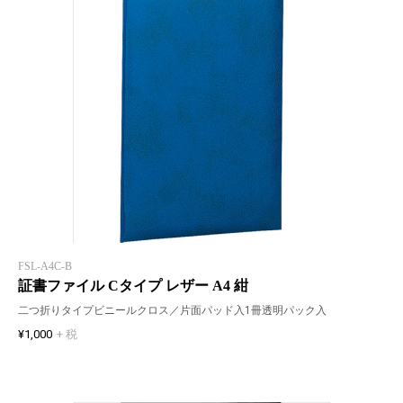
FSL-A4C-B
証書ファイル Cタイプ レザー A4 紺
二つ折りタイプビニールクロス／片面パッド入1冊透明パック入
¥1,000
+ 税