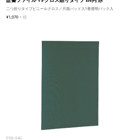
証書ファイル VPクロス貼りタイプ B4判 赤
二つ折りタイプビニールクロス／片面パッド入1冊透明パック入
¥1,070
+ 税
FSH-A4G