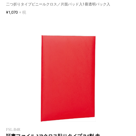
二つ折りタイプビニールクロス／片面パッド入1冊透明パック入
¥1,070
+ 税
FSL-B4R