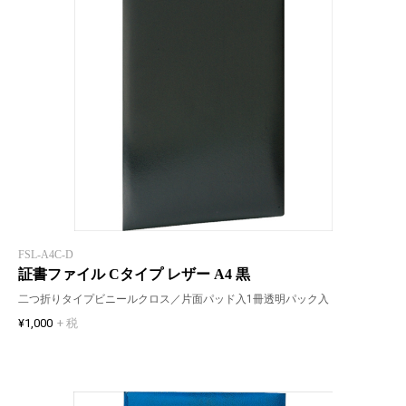
FSL-A4C-D
証書ファイル Cタイプ レザー A4 黒
二つ折りタイプビニールクロス／片面パッド入1冊透明パック入
¥1,000
+ 税