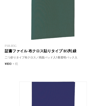
FSH-B5G
証書ファイル 布クロス貼りタイプ B5判 緑
二つ折りタイプ布クロス／両面パッド入1冊透明パック入
¥830
+ 税