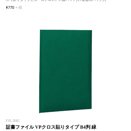
¥770
+ 税
FSL-B4G
証書ファイル VPクロス貼りタイプ B4判 緑