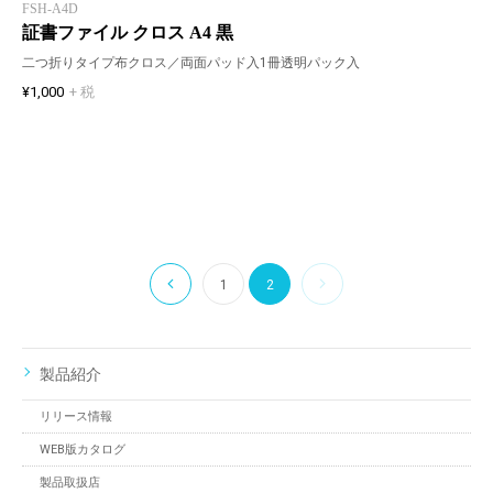
FSH-A4D
証書ファイル クロス A4 黒
二つ折りタイプ布クロス／両面パッド入1冊透明パック入
¥1,000
+ 税
1
2
製品紹介
リリース情報
WEB版カタログ
製品取扱店