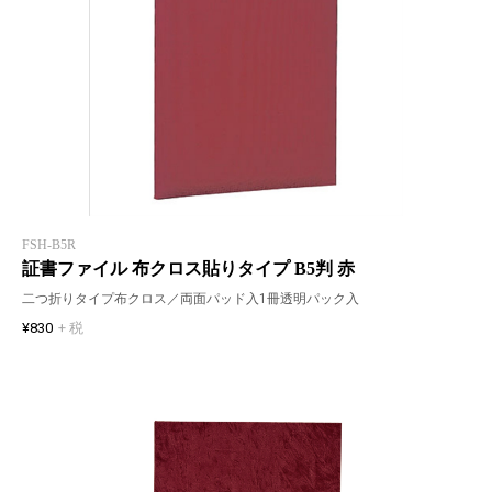
FSH-B5R
証書ファイル 布クロス貼りタイプ B5判 赤
二つ折りタイプ布クロス／両面パッド入1冊透明パック入
¥830
+ 税