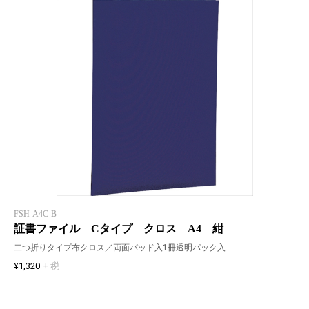
FSH-A4C-B
証書ファイル Cタイプ クロス A4 紺
二つ折りタイプ布クロス／両面パッド入1冊透明パック入
¥1,320
+ 税