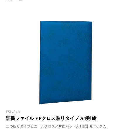
FSL-A4B
証書ファイル VPクロス貼りタイプ A4判 紺
二つ折りタイプビニールクロス／片面パッド入1冊透明パック入