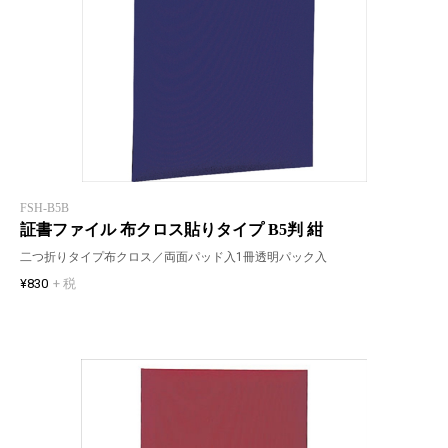
FSH-B5B
証書ファイル 布クロス貼りタイプ B5判 紺
二つ折りタイプ布クロス／両面パッド入1冊透明パック入
¥830
+ 税