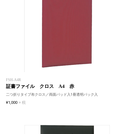
FSH-A4R
証書ファイル クロス A4 赤
二つ折りタイプ布クロス／両面パッド入1冊透明パック入
¥1,000
+ 税