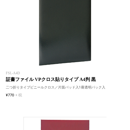
FSL-A4D
証書ファイル VPクロス貼りタイプ A4判 黒
二つ折りタイプビニールクロス／片面パッド入1冊透明パック入
¥770
+ 税