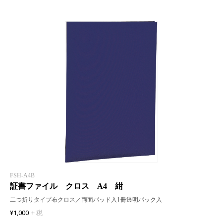
FSH-A4B
証書ファイル クロス A4 紺
二つ折りタイプ布クロス／両面パッド入1冊透明パック入
¥1,000
+ 税