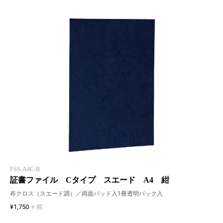
FSS-A4C-B
証書ファイル Cタイプ スエード A4 紺
布クロス（スエード調）／両面パッド入1冊透明パック入
¥1,750
+ 税