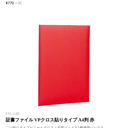
¥770
+ 税
FSL-A4R
証書ファイル VPクロス貼りタイプ A4判 赤
二つ折りタイプビニールクロス／片面パッド入1冊透明パック入