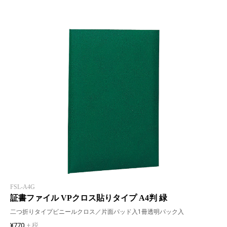
FSL-A4G
証書ファイル VPクロス貼りタイプ A4判 緑
二つ折りタイプビニールクロス／片面パッド入1冊透明パック入
¥770
+ 税