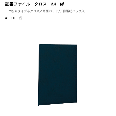
証書ファイル クロス A4 緑
二つ折りタイプ布クロス／両面パッド入1冊透明パック入
¥1,000
+ 税