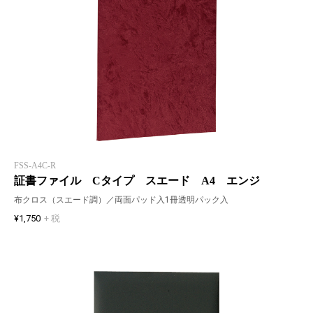
FSS-A4C-R
証書ファイル Cタイプ スエード A4 エンジ
布クロス（スエード調）／両面パッド入1冊透明パック入
¥1,750
+ 税