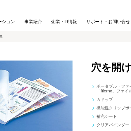
ーション
事業紹介
企業・IR情報
サポート・お問い合せ
る
レーム・
シュレッダ・
図書館ソリューション
経営方針
ラミネータ
穴を開
ファイル・
学校ソリューション
沿革
紙製品
ホルダー用品
ポータブル・ファ
「filemo」ファイ
総務＋クリエイティブ
採用情報
連
デジタルカメラ関連
カドップ
機能性クリップボ
補充シート
デジタル文具
クリアバインダー