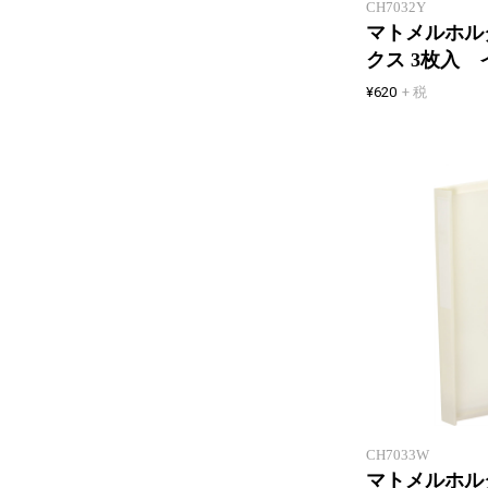
CH7032Y
マトメルホル
クス 3枚入 
¥620
+ 税
CH7033W
マトメルホル