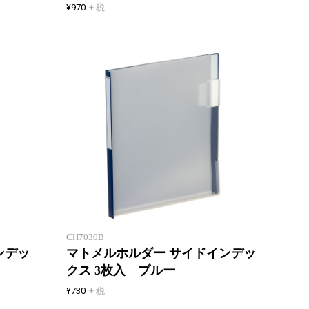
¥970
+ 税
クリアホルダーをサッとまとめる
クリア
CH7030B
ンデッ
マトメルホルダー サイドインデッ
クス 3枚入 ブルー
¥730
+ 税