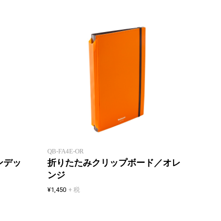
A5サ
クリアホルダーをサッとまとめる
るクリ
QB-FA4E-OR
ンデッ
折りたたみクリップボード／オレ
ンジ
¥1,450
+ 税