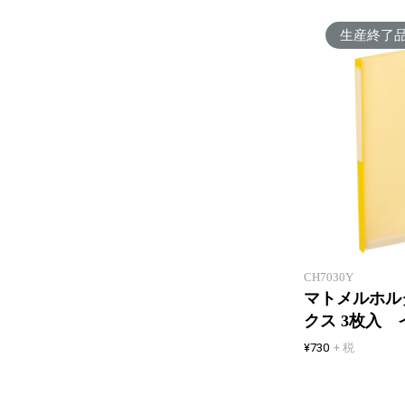
生産終了
CH7030Y
マトメルホル
クス 3枚入 
¥730
+ 税