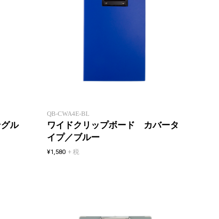
ワイドになって用紙の端まで安定
ワイド
して書きやすいクリップボード
して書
QB-CWA4E-BL
ングル
ワイドクリップボード カバータ
イプ／ブルー
¥1,580
+ 税