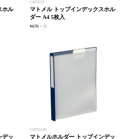
CH7035
スホル
マトメル トップインデックスホル
ダー A4 5枚入
¥670
+ 税
クリアホルダーをサッとまとめる
クリア
CH7033B
ンデッ
マトメルホルダー トップインデッ