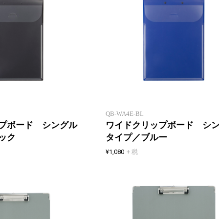
ワイドになって用紙の端まで安定
して書きやすいクリップボード
QB-WA4E-BL
プボード シングル
ワイドクリップボード シ
ック
タイプ／ブルー
¥1,080
+ 税