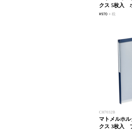
クス 5枚入 
¥970
+ 税
CH7032B
マトメルホル
クス 3枚入 