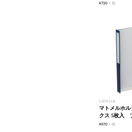
¥730
+ 税
CH7031B
マトメルホル
クス 5枚入 
¥970
+ 税