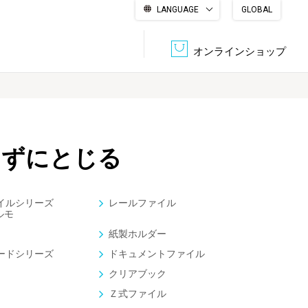
LANGUAGE
GLOBAL
English
繁體中文
简体中文
한국어
日本語
オンラインショップ
文書管理・機密抹消
会社概要
収納・整理用品
ファニチャー
けずにとじる
DPS（データ・プリント・サービス）
認証一覧
筆記具
パソコン周辺機器
イルシリーズ
レールファイル
ルモ
サステナブルな紙器製品「asue（あすえ）」
ボード用品
事務用品
紙製ホルダー
ードシリーズ
ドキュメントファイル
クリアブック
キャラクター・
学童用品
シリーズ商品
Ｚ式ファイル