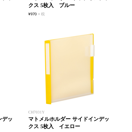
クス 5枚入 ブルー
¥970
+ 税
クリアホルダーをサッとまとめる
クリア
CH7031Y
ンデッ
マトメルホルダー サイドインデッ
クス 5枚入 イエロー