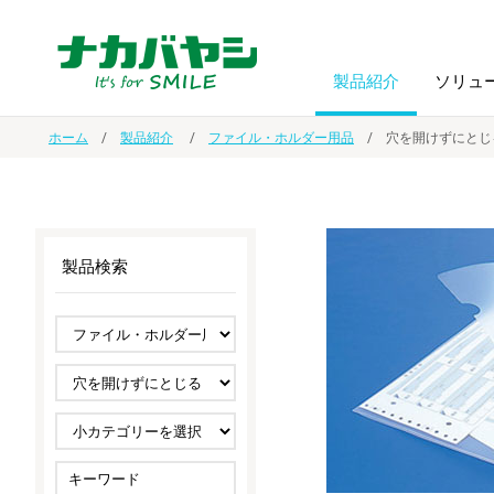
製品紹介
ソリュ
ホーム
製品紹介
ファイル・ホルダー用品
穴を開けずにとじ
フォトフ
BPO
トップメッセージ
（ビジネス・プロセス・アウトソーシング）
アルバム
額縁
製品検索
オーダー手帳・ノベルティ制作
IR情報
プリンタ用紙
ノート・
スマートフォン・
ドキュメントスキャニングサービス
サステナビリティ
ゲーム関
タブレット関連
導入事例
防災・
シルバー
セキュリティ用品