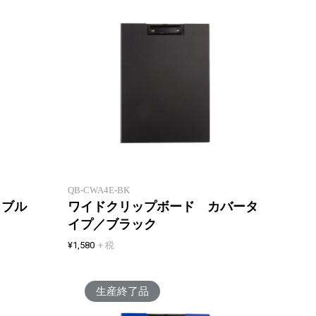
A5サイズに折りたたんで持ち運べ
ワイド
るクリップボード
して書
QB-CWA4E-BK
／ブル
ワイドクリップボード カバータ
イプ／ブラック
¥1,580
+ 税
生産終了品