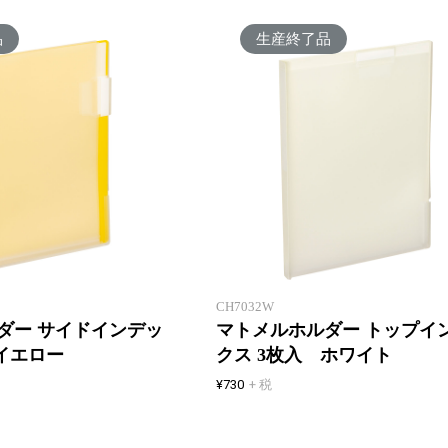
品
生産終了品
クリアホルダーをサッとまとめる
CH7032W
ダー サイドインデッ
マトメルホルダー トップイ
イエロー
クス 3枚入 ホワイト
¥730
+ 税