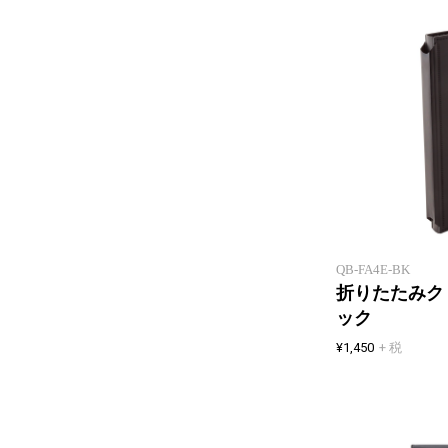
QB-FA4E-BK
折りたたみク
ック
¥1,450
+ 税