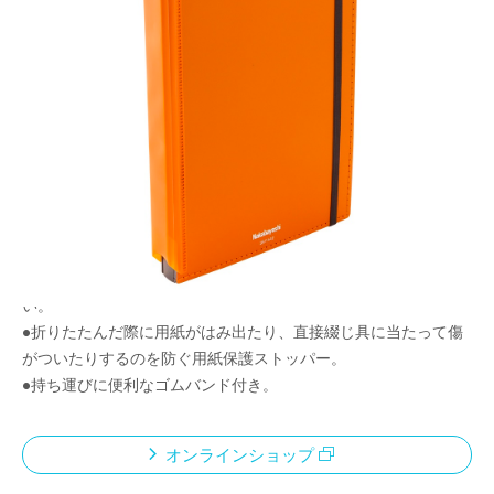
A5サイズに折りたたんで持ち運べるクリップボー
ド
メーカー希望小売価格：
¥1,450
+ 税
本体を半分のA5サイズにしてコンパクトに持ち運べる携帯性に
特化したクリップボード。
●使用時は筆記面を平らに展開できるので、立ったままでもスム
ーズに筆記できる。
●背表紙があるため、折りたたんでも書類に折り目がつきにく
い。
●折りたたんだ際に用紙がはみ出たり、直接綴じ具に当たって傷
がついたりするのを防ぐ用紙保護ストッパー。
●持ち運びに便利なゴムバンド付き。
オンラインショップ