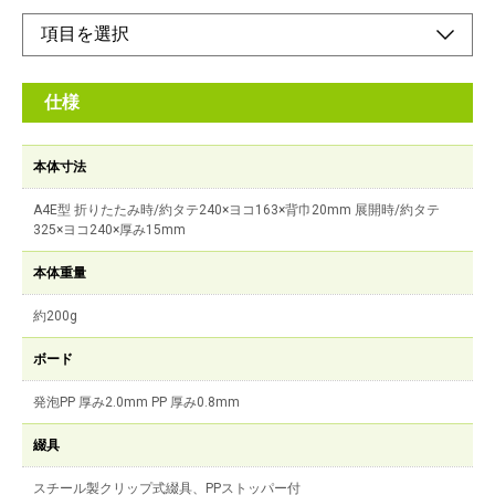
仕様
本体寸法
A4E型 折りたたみ時/約タテ240×ヨコ163×背巾20mm 展開時/約タテ
325×ヨコ240×厚み15mm
本体重量
約200g
ボード
発泡PP 厚み2.0mm PP 厚み0.8mm
綴具
スチール製クリップ式綴具、PPストッパー付