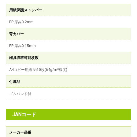
用紙保護ストッパー
PP 厚み0.2mm
背カバー
PP 厚み0.15mm
綴具収容可能枚数
A4コピー用紙 約10枚(64g/m²程度)
付属品
ゴムバンド付
JANコード
メーカー品番