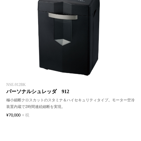
NSE-912BK
パーソナルシュレッダ 912
極小細断クロスカットのスタミナ＆ハイセキュリティタイプ。モーター空冷
装置内蔵で2時間連続細断を実現。
¥70,000
+ 税