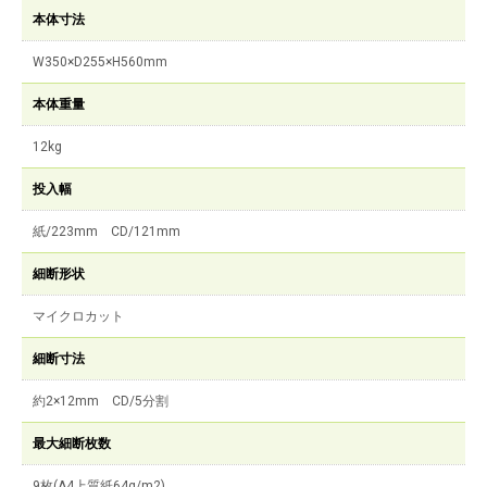
本体寸法
W350×D255×H560mm
本体重量
12kg
投入幅
紙/223mm CD/121mm
細断形状
マイクロカット
細断寸法
約2×12mm CD/5分割
最大細断枚数
9枚(A4上質紙64g/m2)