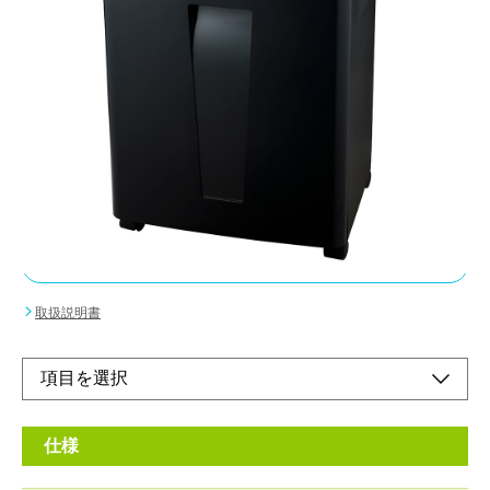
細かく刻めるマイクロカットのハイセキュリティ
ーシュレッダ。しっかりたっぷり使えるスモール
オフィス用。
メーカー希望小売価格：
¥45,900
+ 税
耳障りな音がしない静音設計
たっぷり細断できる連続使用10分
オンラインショップ
取扱説明書
仕様