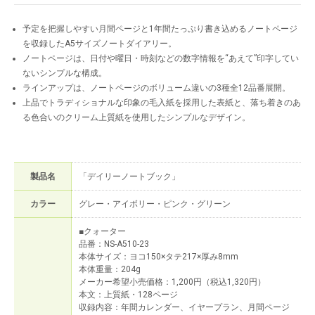
予定を把握しやすい月間ページと1年間たっぷり書き込めるノートページ
を収録したA5サイズノートダイアリー。
ノートページは、日付や曜日・時刻などの数字情報を“あえて”印字してい
ないシンプルな構成。
ラインアップは、ノートページのボリューム違いの3種全12品番展開。
上品でトラディショナルな印象の毛入紙を採用した表紙と、落ち着きのあ
る色合いのクリーム上質紙を使用したシンプルなデザイン。
製品名
「デイリーノートブック」
カラー
グレー・アイボリー・ピンク・グリーン
■クォーター
品番：NS-A510-23
本体サイズ：ヨコ150×タテ217×厚み8mm
本体重量：204g
メーカー希望小売価格：1,200円（税込1,320円）
本文：上質紙・128ページ
収録内容：年間カレンダー、イヤープラン、月間ページ