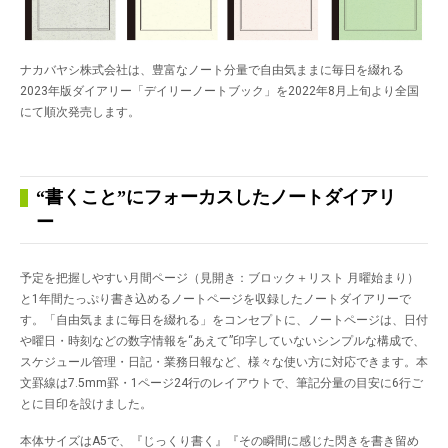
ナカバヤシ株式会社は、豊富なノート分量で自由気ままに毎日を綴れる
2023年版ダイアリー「デイリーノートブック」を2022年8月上旬より全国
にて順次発売します。
“書くこと”にフォーカスしたノートダイアリ
ー
予定を把握しやすい月間ページ（見開き：ブロック＋リスト 月曜始まり）
と1年間たっぷり書き込めるノートページを収録したノートダイアリーで
す。「自由気ままに毎日を綴れる」をコンセプトに、ノートページは、日付
や曜日・時刻などの数字情報を“あえて”印字していないシンプルな構成で、
スケジュール管理・日記・業務日報など、様々な使い方に対応できます。本
文罫線は7.5mm罫・1ページ24行のレイアウトで、筆記分量の目安に6行ご
とに目印を設けました。
本体サイズはA5で、『じっくり書く』『その瞬間に感じた閃きを書き留め