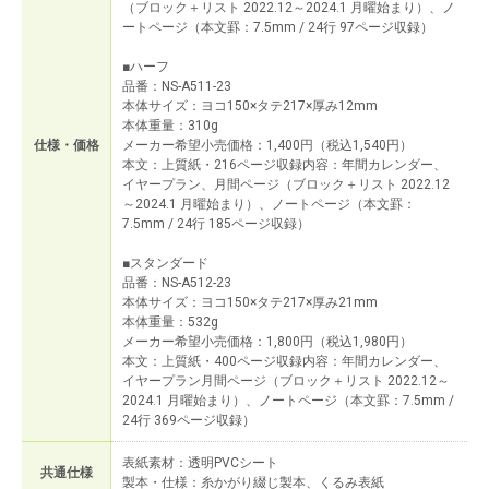
（ブロック＋リスト 2022.12～2024.1 月曜始まり）、ノ
ートページ（本文罫：7.5mm / 24行 97ページ収録）
■ハーフ
品番：NS-A511-23
本体サイズ：ヨコ150×タテ217×厚み12mm
本体重量：310g
仕様・価格
メーカー希望小売価格：1,400円（税込1,540円）
本文：上質紙・216ページ収録内容：年間カレンダー、
イヤープラン、月間ページ（ブロック＋リスト 2022.12
～2024.1 月曜始まり）、ノートページ（本文罫：
7.5mm / 24行 185ページ収録）
■スタンダード
品番：NS-A512-23
本体サイズ：ヨコ150×タテ217×厚み21mm
本体重量：532g
メーカー希望小売価格：1,800円（税込1,980円）
本文：上質紙・400ページ収録内容：年間カレンダー、
イヤープラン月間ページ（ブロック＋リスト 2022.12～
2024.1 月曜始まり）、ノートページ（本文罫：7.5mm /
24行 369ページ収録）
表紙素材：透明PVCシート
共通仕様
製本・仕様：糸かがり綴じ製本、くるみ表紙