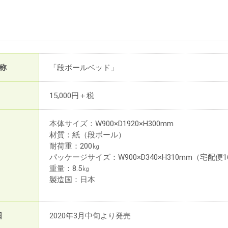
称
「段ボールベッド」
15,000円＋税
本体サイズ：W900×D1920×H300mm
材質：紙（段ボール）
耐荷重：200㎏
パッケージサイズ：W900×D340×H310mm（宅配便
重量：8.5㎏
製造国：日本
日
2020年3月中旬より発売