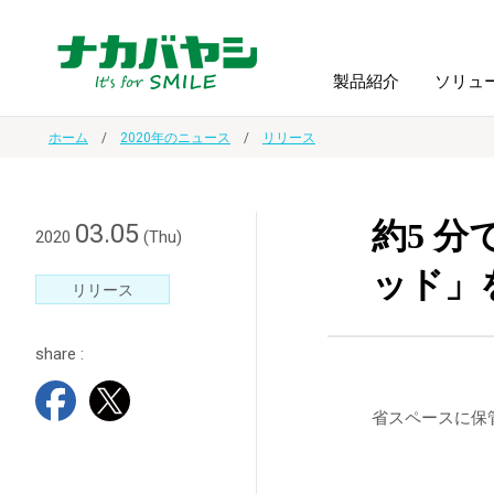
製品紹介
ソリュ
ホーム
2020年のニュース
リリース
フォトフ
BPO
トップメッセージ
（ビジネス・プロセス・アウトソーシング）
アルバム
額縁
約5 
03.05
2020
(Thu)
ッド」
オーダー手帳・ノベルティ制作
IR情報
プリンタ用紙
ノート・
リリース
share :
スマートフォン・
ドキュメントスキャニングサービス
サステナビリティ
ゲーム関
タブレット関連
省スペースに保
導入事例
防災・
シルバー
セキュリティ用品