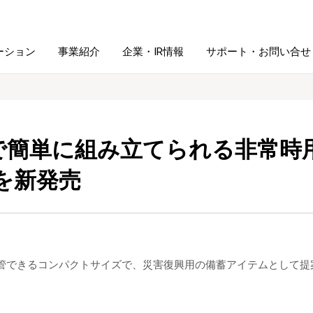
ーション
事業紹介
企業・IR情報
サポート・お問い合せ
レーム・
シュレッダ・
図書館ソリューション
経営方針
ラミネータ
分で簡単に組み立てられる非常
ファイル・
を新発売
学校ソリューション
沿革
紙製品
ホルダー用品
総務＋クリエイティブ
採用情報
連
デジタルカメラ関連
管できるコンパクトサイズで、災害復興用の備蓄アイテムとして提
デジタル文具