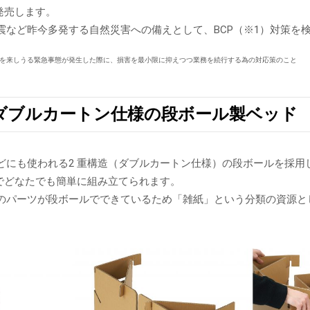
発売します。
震など昨今多発する自然災害への備えとして、BCP（※1）対策を
障を来しうる緊急事態が発生した際に、損害を最小限に抑えつつ業務を続行する為の対応策のこと
ダブルカートン仕様の段ボール製ベッド
どにも使われる2 重構造（ダブルカートン仕様）の段ボールを採用し
分でどなたでも簡単に組み立てられます。
のパーツが段ボールでできているため「雑紙」という分類の資源と