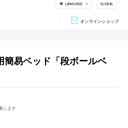
LANGUAGE
GLOBAL
English
繁體中文
简体中文
한국어
日本語
オンラインショップ
文書管理・機密抹消
会社概要
収納・整理用品
ファニチャー
時用簡易ベッド「段ボールベ
DPS（データ・プリント・サービス）
認証一覧
筆記具
パソコン周辺機器
サステナブルな紙器製品「asue（あすえ）」
ボード用品
事務用品
案します
キャラクター・
学童用品
シリーズ商品