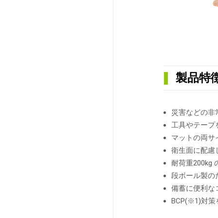
製品特
災害などの非
工具やテープ
マットの両サ
衛生面に配慮し
耐荷重200k
段ボール製の
備蓄に便利な
BCP(※1)