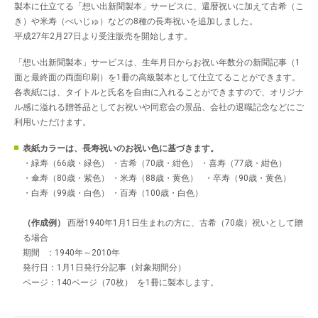
製本に仕立てる「想い出新聞製本」サービスに、還暦祝いに加えて古希（こ
き）や米寿（べいじゅ）などの8種の長寿祝いを追加しました。
平成27年2月27日より受注販売を開始します。
「想い出新聞製本」サービスは、生年月日からお祝い年数分の新聞記事（1
面と最終面の両面印刷）を1冊の高級製本として仕立てることができます。
各表紙には、タイトルと氏名を自由に入れることができますので、オリジナ
ル感に溢れる贈答品としてお祝いや同窓会の景品、会社の退職記念などにご
利用いただけます。
表紙カラーは、長寿祝いのお祝い色に基づきます。
・緑寿（66歳・緑色） ・古希（70歳・紺色） ・喜寿（77歳・紺色）
・傘寿（80歳・紫色） ・米寿（88歳・黄色） ・卒寿（90歳・黄色）
・白寿（99歳・白色） ・百寿（100歳・白色）
（作成例）
西暦1940年1月1日生まれの方に、古希（70歳）祝いとして贈
る場合
期間 ：1940年～2010年
発行日：1月1日発行分記事（対象期間分）
ページ：140ページ（70枚） を1冊に製本します。