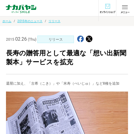
オンラインショ
ホーム
2015年のニュース
リリース
02.26
2015
(Thu)
リリース
長寿の贈答用として最適な「想い出新聞
製本」サービスを拡充
還暦に加え、「古希（こき）」や「米寿（べいじゅ）」など8種を追加