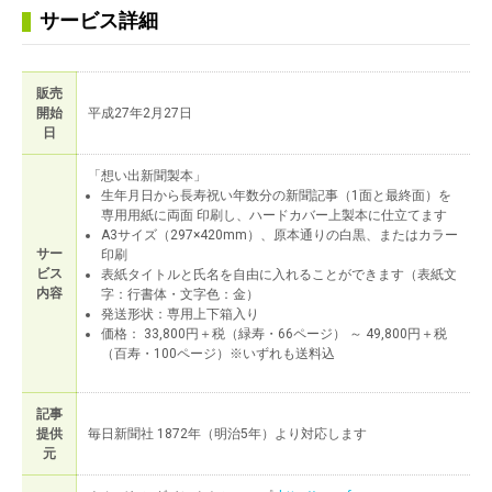
サービス詳細
販売
開始
平成27年2月27日
日
「想い出新聞製本」
生年月日から長寿祝い年数分の新聞記事（1面と最終面）を
専用用紙に両面 印刷し、ハードカバー上製本に仕立てます
A3サイズ（297×420mm）、原本通りの白黒、またはカラー
サー
印刷
ビス
表紙タイトルと氏名を自由に入れることができます（表紙文
内容
字：行書体・文字色：金）
発送形状：専用上下箱入り
価格： 33,800円＋税（緑寿・66ページ） ～ 49,800円＋税
（百寿・100ページ）※いずれも送料込
記事
提供
毎日新聞社 1872年（明治5年）より対応します
元