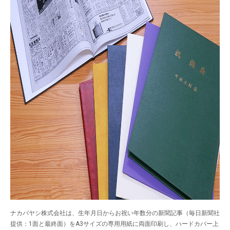
ナカバヤシ株式会社は、生年月日からお祝い年数分の新聞記事（毎日新聞社
提供：1面と最終面）をA3サイズの専用用紙に両面印刷し、ハードカバー上